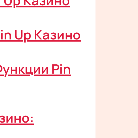
 Up Казино
in Up Казино
ункции Pin
зино: