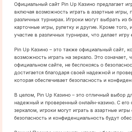
Официальный сайт Pin Up Казино предлагает иг
включая возможность играть в азартные игры, п
различных турнирах. Игроки могут выбрать из бо
карточные игры, рулетку и другие. Кроме того, 
участие в различных турнирах, что делает игру
Pin Up Казино – это также официальный сайт, к
возможность играть на зеркало. Это означает, ч
официальном сайте, не беспокоясь о безопасно
достигается благодаря своей надежной и прове
которая обеспечивает безопасность и конфиден
В целом, Pin Up Казино – это отличный выбор д
надежный и проверенный онлайн-казино. С его
зеркалом, игроки могут играть в азартные игры
безопасность и конфиденциальность будут обес