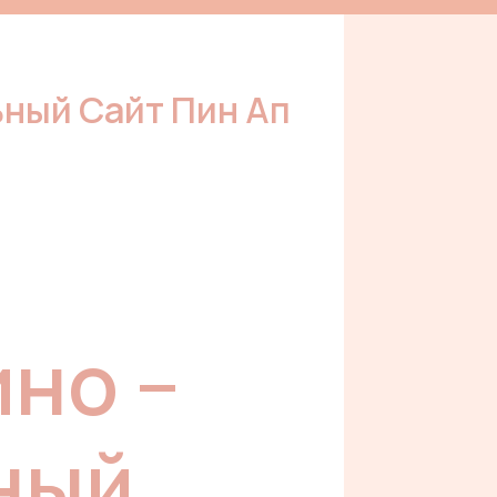
ьный Сайт Пин Ап
ино –
ный