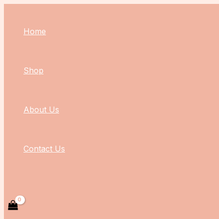
Nhập
Tên*
Email*
Nhảy
Điều
vào
tới
hướng
đây...
nội
bài
Home
dung
viết
Shop
About Us
Contact Us
Tìm
kiếm