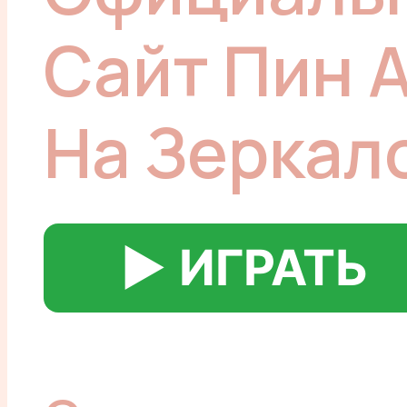
Сайт Пин 
На Зеркал
▶️ ИГРАТЬ