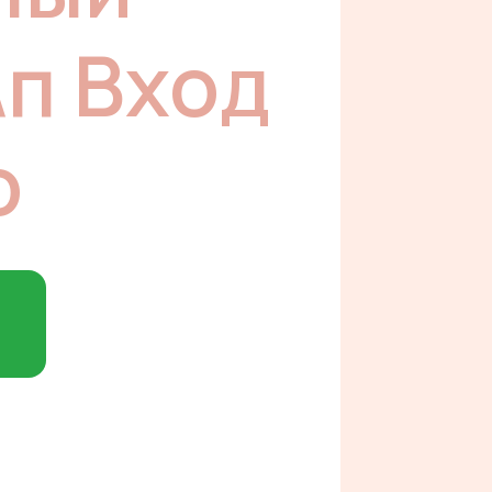
Ап Вход
о