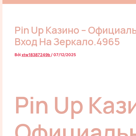
Pin Up Казино – Официал
Вход На Зеркало.4965
Bởi
xtw18387249b
/
07/12/2025
Pin Up Каз
Официаль