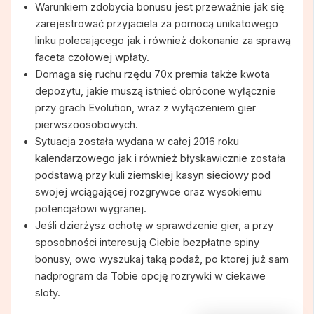
Warunkiem zdobycia bonusu jest przeważnie jak się
zarejestrować przyjaciela za pomocą unikatowego
linku polecającego jak i również dokonanie za sprawą
faceta czołowej wpłaty.
Domaga się ruchu rzędu 70x premia także kwota
depozytu, jakie muszą istnieć obrócone wyłącznie
przy grach Evolution, wraz z wyłączeniem gier
pierwszoosobowych.
Sytuacja została wydana w całej 2016 roku
kalendarzowego jak i również błyskawicznie została
podstawą przy kuli ziemskiej kasyn sieciowy pod
swojej wciągającej rozgrywce oraz wysokiemu
potencjałowi wygranej.
Jeśli dzierżysz ochotę w sprawdzenie gier, a przy
sposobności interesują Ciebie bezpłatne spiny
bonusy, owo wyszukaj taką podaż, po ktorej już sam
nadprogram da Tobie opcję rozrywki w ciekawe
sloty.