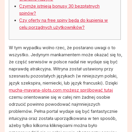
Czymże istnieją bonusy 30 bezpłatnych
spinów?
Czy oferty na free spiny będą do kupienia w
celu porządnych użytkowników?
W tym wypadku wolno rzec, że postarano uwagi o to
wszystko. Jedynym mankamentem może okazać się to,
że część serwisów w polsce nadal nie wydaje się być
naprawdę atrakcyjna.
Witryna został ustawiony przy
szesnastu pozostałych językach (w niniejszym polski,
język szekspira, niemiecki, lub język francuski). Dzięki
mucha-mayana-slots.com możesz spróbować tutaj
czemu orientowanie się w całej nim żadnej osobie
odrzucić powinno powodować najmniejszych
problemów. Pełna portal wydaje się być fantastycznie
intuicyjna oraz została uporządkowana w ten sposób,
ażeby tylko kilkoma kliknięciami można było