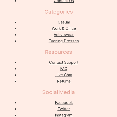
Contact Us
Categories
Casual
Work & Office
Activewear
Evening Dresses
Resources
Contact Support
FAQ
Live Chat
Returns
Social Media
Facebook
Twitter
Instagram