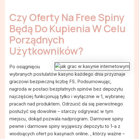
Czy Oferty Na Free Spiny
Będą Do Kupienia W Celu
Porządnych
Użytkowników?
Po osiągnięciu
wybranych postulatów kasyno każdego dnia przyznaje
graczowi bezpieczną liczbę FS. Podsumowując,
nagroda w postaci bezpłatnych spinów bez depozytu
najczęściej funkcjonują tylko i wyłącznie w 1, wybranej
pracach nad produktem. Odrzucić da się pierwotnego
posłużyć się dowolnie – starczy odgrywać w tym
miejscu, dokąd pozwala nadprogram. Darmowe spiny
pewne i darmowe spiny wyjąwszy depozytu to 1-a z
wiodoących ofert po kasynach online. , którzy ważne –