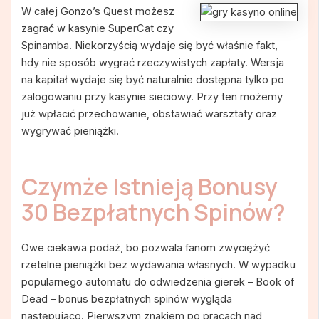
W całej Gonzo’s Quest możesz
zagrać w kasynie SuperCat czy
Spinamba. Niekorzyścią wydaje się być właśnie fakt,
hdy nie sposób wygrać rzeczywistych zapłaty. Wersja
na kapitał wydaje się być naturalnie dostępna tylko po
zalogowaniu przy kasynie sieciowy. Przy ten możemy
już wpłacić przechowanie, obstawiać warsztaty oraz
wygrywać pieniążki.
Czymże Istnieją Bonusy
30 Bezpłatnych Spinów?
Owe ciekawa podaż, bo pozwala fanom zwyciężyć
rzetelne pieniążki bez wydawania własnych. W wypadku
popularnego automatu do odwiedzenia gierek – Book of
Dead – bonus bezpłatnych spinów wygląda
następująco. Pierwszym znakiem po pracach nad