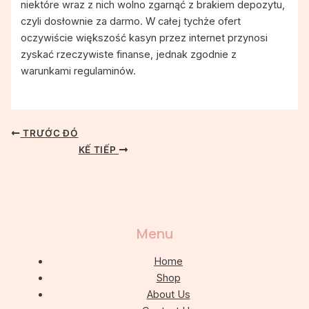
niektóre wraz z nich wolno zgarnąć z brakiem depozytu,
czyli dosłownie za darmo. W całej tychże ofert
oczywiście większość kasyn przez internet przynosi
zyskać rzeczywiste finanse, jednak zgodnie z
warunkami regulaminów.
TRƯỚC ĐÓ
KẾ TIẾP
Menu
Home
Shop
About Us