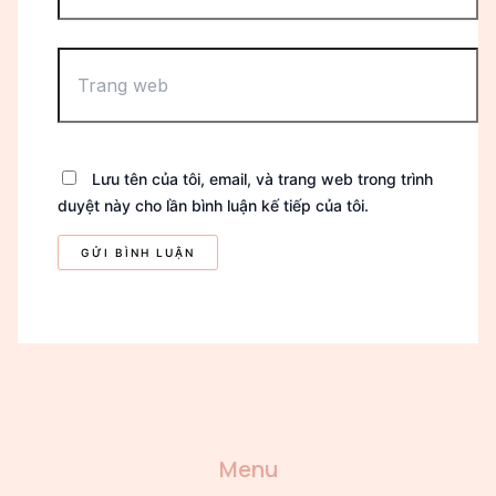
Trang
web
Lưu tên của tôi, email, và trang web trong trình
duyệt này cho lần bình luận kế tiếp của tôi.
Menu