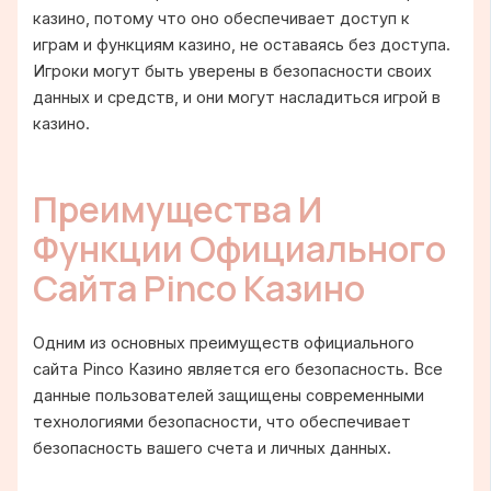
казино, потому что оно обеспечивает доступ к
играм и функциям казино, не оставаясь без доступа.
Игроки могут быть уверены в безопасности своих
данных и средств, и они могут насладиться игрой в
казино.
Преимущества И
Функции Официального
Сайта Pinco Казино
Одним из основных преимуществ официального
сайта Pinco Казино является его безопасность. Все
данные пользователей защищены современными
технологиями безопасности, что обеспечивает
безопасность вашего счета и личных данных.