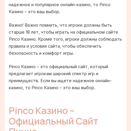
надежное и популярное онлайн-казино, то Pinco
Казино – это ваш выбор.
Важно! Важно помнить, что игроки должны быть
старше 18 лет, чтобы играть на официальном сайте
Pinco Казино. Кроме того, игроки должны соблюдать
правила и условия сайта, чтобы обеспечить
безопасность и комфорт игры.
Pinco Казино – это официальный сайт, который
предлагает игрокам широкий спектр игр и
преимуществ. Если вы ищете надежное онлайн-
казино, то Pinco Казино – это ваш выбор.
Pinco Казино –
Официальный Сайт