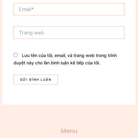
Email*
Trang
web
Lưu tên của tôi, email, và trang web trong trình
duyệt này cho lần bình luận kế tiếp của tôi.
Menu