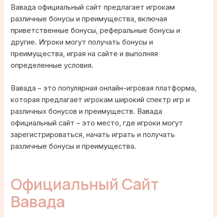
Вавада официальный сайт предлагает игрокам
различные бонусы и преимущества, включая
приветственные бонусы, реферальные бонусы и
другие. Игроки могут получать бонусы и
преимущества, играя на сайте и выполняя
определенные условия.
Вавада – это популярная онлайн-игровая платформа,
которая предлагает игрокам широкий спектр игр и
различных бонусов и преимуществ. Вавада
официальный сайт – это место, где игроки могут
зарегистрироваться, начать играть и получать
различные бонусы и преимущества.
Официальный Сайт
Вавада