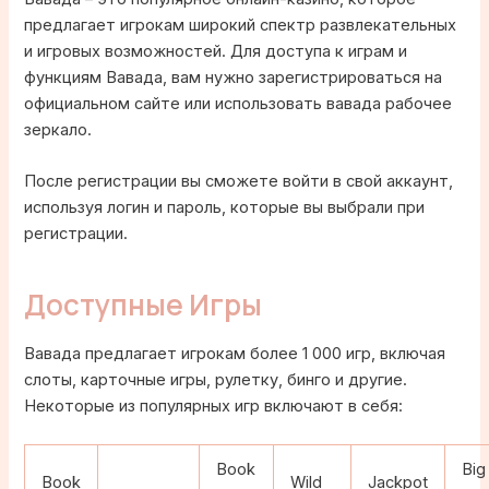
предлагает игрокам широкий спектр развлекательных
и игровых возможностей. Для доступа к играм и
функциям Вавада, вам нужно зарегистрироваться на
официальном сайте или использовать вавада рабочее
зеркало.
После регистрации вы сможете войти в свой аккаунт,
используя логин и пароль, которые вы выбрали при
регистрации.
Доступные Игры
Вавада предлагает игрокам более 1 000 игр, включая
слоты, карточные игры, рулетку, бинго и другие.
Некоторые из популярных игр включают в себя:
Book
Big
Book
Wild
Jackpot