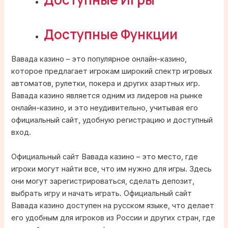
Доступные Функции
Вавада казино – это популярное онлайн-казино,
которое предлагает игрокам широкий спектр игровых
автоматов, рулетки, покера и других азартных игр.
Вавада казино является одним из лидеров на рынке
онлайн-казино, и это неудивительно, учитывая его
официальный сайт, удобную регистрацию и доступный
вход.
Официальный сайт Вавада казино – это место, где
игроки могут найти все, что им нужно для игры. Здесь
они могут зарегистрироваться, сделать депозит,
выбрать игру и начать играть. Официальный сайт
Вавада казино доступен на русском языке, что делает
его удобным для игроков из России и других стран, где