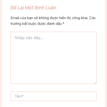
Để Lại Một Bình Luận
Email của bạn sẽ không được hiển thị công khai.
Các
trường bắt buộc được đánh dấu
*
Nhập
vào
đây...
Tên*