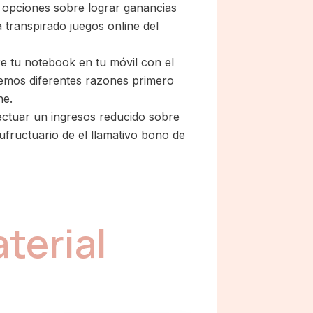
opciones sobre lograr ganancias
 transpirado juegos online del
e tu notebook en tu móvil con el
aremos diferentes razones primero
ne.
ectuar un ingresos reducido sobre
fructuario de el llamativo bono de
terial
: