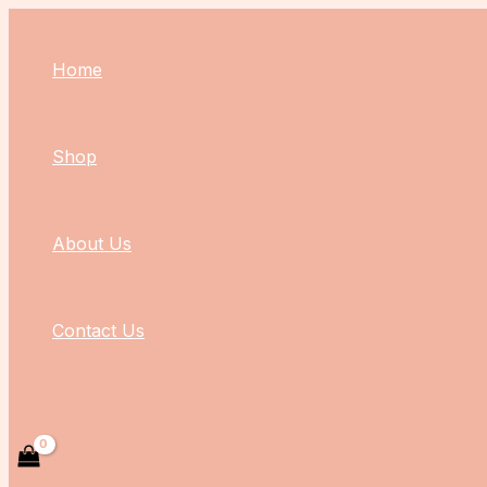
Nhảy
Điều
tới
hướng
nội
bài
Home
dung
viết
Shop
About Us
Contact Us
Tìm
kiếm