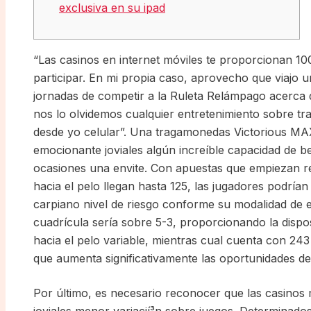
exclusiva en su ipad
“Las casinos en internet móviles te proporcionan 1
participar.
En mi propia caso, aprovecho que viajo u
jornadas de competir a la Ruleta Relámpago acerca 
nos lo olvidemos cualquier entretenimiento sobre tr
desde yo celular”. Una tragamonedas Victorious MA
emocionante joviales algún increíble capacidad de 
ocasiones una envite. Con apuestas que empiezan r
hacia el pelo llegan hasta 125, las jugadores podrían 
carpiano nivel de riesgo conforme su modalidad de e
cuadrícula serí­a sobre 5-3, proporcionando la dispo
hacia el pelo variable, mientras cual cuenta con 24
que aumenta significativamente las oportunidades de
Por último, es necesario reconocer que las casinos 
joviales menor variacií³n sobre juegos. Determinado