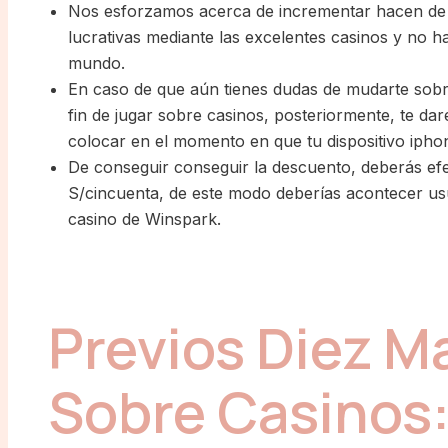
Nos esforzamos acerca de incrementar hacen de 
lucrativas mediante las excelentes casinos y no ha
mundo.
En caso de que aún tienes dudas de mudarte sobr
fin de jugar sobre casinos, posteriormente, te d
colocar en el momento en que tu dispositivo ipho
De conseguir conseguir la descuento, deberás ef
S/cincuenta, de este modo deberías acontecer usu
casino de Winspark.
Previos Diez Ma
Sobre Casinos