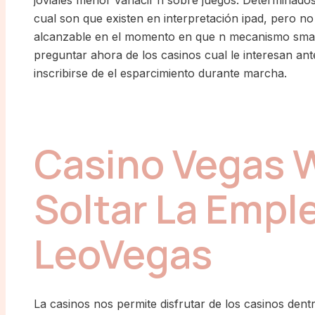
cual son que existen en interpretación ipad, pero 
alcanzable en el momento en que n mecanismo smar
preguntar ahora de los casinos cual le interesan a
inscribirse de el esparcimiento durante marcha.
Casino Vegas W
Soltar La Empl
LeoVegas
La casinos nos permite disfrutar de los casinos dentr