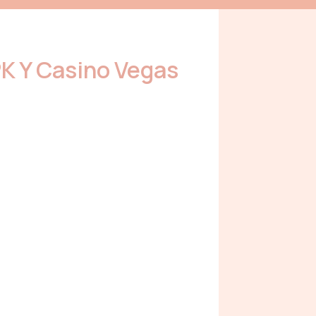
K Y Casino Vegas