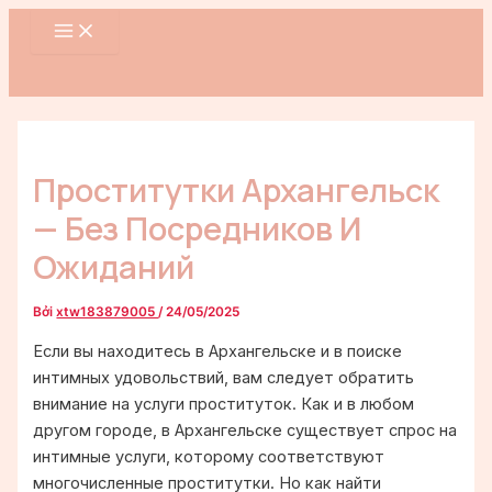
MAIN
Nhảy
Điều
MENU
tới
hướng
nội
bài
dung
viết
Проститутки Архангельск
— Без Посредников И
Ожиданий
Bởi
xtw183879005
/
24/05/2025
Если вы находитесь в Архангельске и в поиске
интимных удовольствий, вам следует обратить
внимание на услуги проституток. Как и в любом
другом городе, в Архангельске существует спрос на
интимные услуги, которому соответствуют
многочисленные проститутки. Но как найти