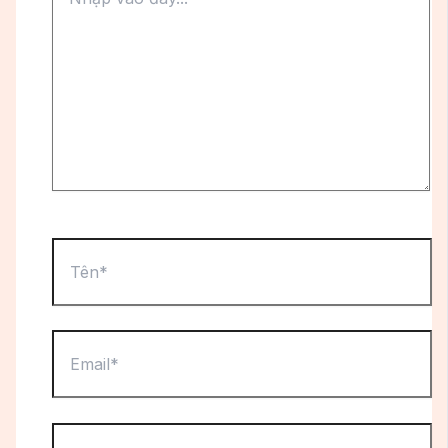
vào
đây...
Tên*
Email*
Trang