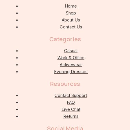
Home
Shop
About Us
Contact Us
Categories
Casual
Work & Office
Activewear
Evening Dresses
Resources
Contact Support
FAQ
Live Chat
Returns
Social Media