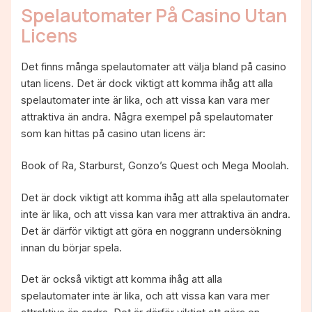
Spelautomater På Casino Utan
Licens
Det finns många spelautomater att välja bland på casino
utan licens. Det är dock viktigt att komma ihåg att alla
spelautomater inte är lika, och att vissa kan vara mer
attraktiva än andra. Några exempel på spelautomater
som kan hittas på casino utan licens är:
Book of Ra, Starburst, Gonzo’s Quest och Mega Moolah.
Det är dock viktigt att komma ihåg att alla spelautomater
inte är lika, och att vissa kan vara mer attraktiva än andra.
Det är därför viktigt att göra en noggrann undersökning
innan du börjar spela.
Det är också viktigt att komma ihåg att alla
spelautomater inte är lika, och att vissa kan vara mer