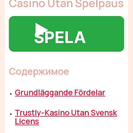
Casino Utan Spelpaus
▶️
SPELA
Содержимое
Grundläggande Fördelar
Trustly-Kasino Utan Svensk
Licens