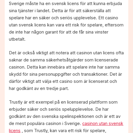
Sverige måste ha en svensk licens för att kunna erbjuda
sina tjänster i landet. Detta är för att säkerställa att
spelare har en säker och seriös upplevelse. Ett casino
utan svensk licens kan vara ett risk för spelare, eftersom
de inte har någon garant för att de får sina vinster
utbetalt.
Det är också viktigt att notera att casinon utan licens ofta
saknar de samma säkerhetsåtgärder som licenserade
casinon. Detta kan innebära att spelare inte har samma
skydd för sina personuppgifter och transaktioner. Det är
därför viktigt att välja ett casino som är licenserat och
har godkänt av en tredje part.
Trustly är ett exempel på en licenserad plattform som
erbjuder säker och seriös spelupplevelse. De har
godkänt av den svenska spelinspektionen och är ett av
de mest populära casinon i Sverige.
casinon utan svensk
licens
, som Trustly, kan vara ett risk för spelare,