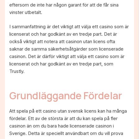
eftersom de inte har någon garant för att de får sina
vinster utbetalt.
I sammanfattning är det viktigt att välja ett casino som är
licenserat och har godkänt av en tredje part. Det är
också viktigt att notera att casinon utan licens ofta
saknar de samma säkerhetsåtgärder som licenserade
casinon. Det är därför viktigt att välja ett casino som är
licenserat och har godkänt av en tredje part, som
Trustly.
Grundläggande Fördelar
Att spela på ett casino utan svensk licens kan ha många
fördelar. Ett av de största är att du kan spela på fler
casinon än om du bara hade licenserade casinon i
Sverige. Detta är speciellt användbart om du vill prova