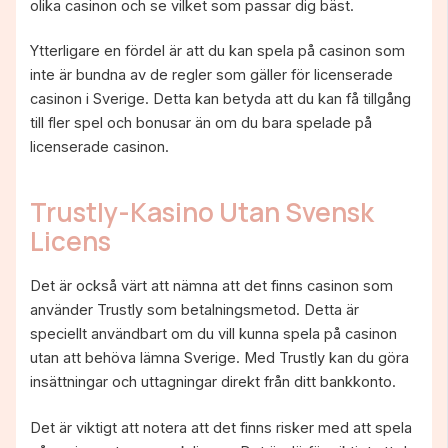
olika casinon och se vilket som passar dig bäst.
Ytterligare en fördel är att du kan spela på casinon som
inte är bundna av de regler som gäller för licenserade
casinon i Sverige. Detta kan betyda att du kan få tillgång
till fler spel och bonusar än om du bara spelade på
licenserade casinon.
Trustly-Kasino Utan Svensk
Licens
Det är också värt att nämna att det finns casinon som
använder Trustly som betalningsmetod. Detta är
speciellt användbart om du vill kunna spela på casinon
utan att behöva lämna Sverige. Med Trustly kan du göra
insättningar och uttagningar direkt från ditt bankkonto.
Det är viktigt att notera att det finns risker med att spela