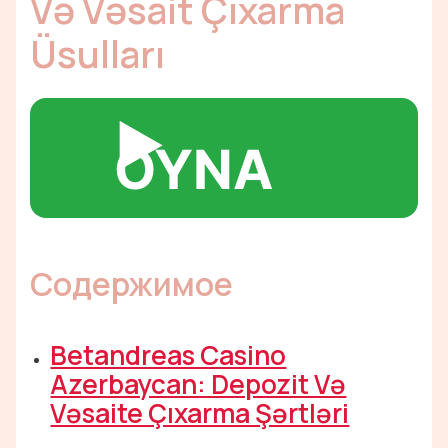
Və Vəsait Çıxarma
Üsulları
▶️
OYNA
Содержимое
Betandreas Casino
Azerbaycan: Depozit Və
Vəsaite Çıxarma Şərtləri