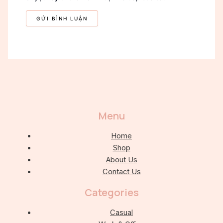
Menu
Home
Shop
About Us
Contact Us
Categories
Casual