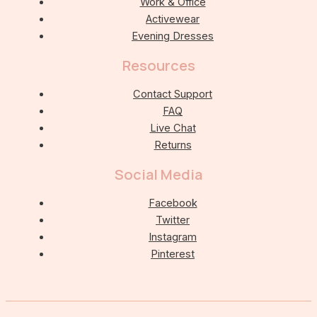
Work & Office
Activewear
Evening Dresses
Resources
Contact Support
FAQ
Live Chat
Returns
Social Media
Facebook
Twitter
Instagram
Pinterest