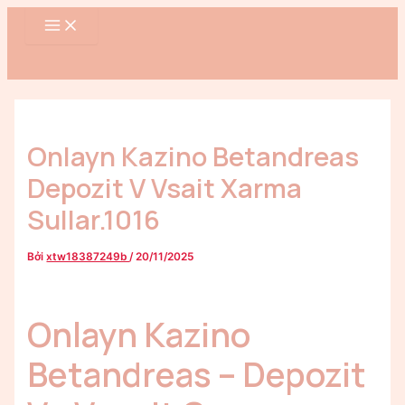
MAIN
Nhảy
Điều
MENU
tới
hướng
nội
bài
dung
viết
Onlayn Kazino Betandreas
Depozit V Vsait Xarma
Sullar.1016
Bởi
xtw18387249b
/
20/11/2025
Onlayn Kazino
Betandreas – Depozit