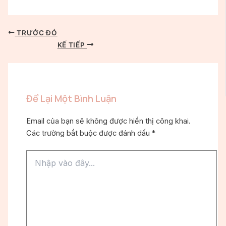
TRƯỚC ĐÓ
KẾ TIẾP
Để Lại Một Bình Luận
Email của bạn sẽ không được hiển thị công khai.
Các trường bắt buộc được đánh dấu
*
Nhập
vào
đây...