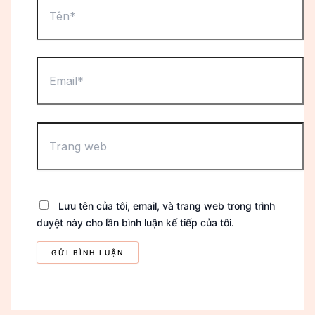
Email*
Trang
web
Lưu tên của tôi, email, và trang web trong trình
duyệt này cho lần bình luận kế tiếp của tôi.