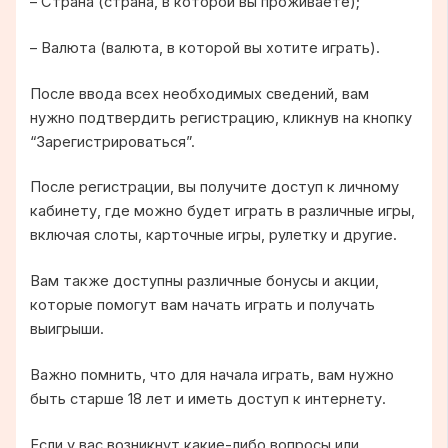
– Страна (страна, в которой вы проживаете);
– Валюта (валюта, в которой вы хотите играть).
После ввода всех необходимых сведений, вам
нужно подтвердить регистрацию, кликнув на кнопку
“Зарегистрироваться”.
После регистрации, вы получите доступ к личному
кабинету, где можно будет играть в различные игры,
включая слоты, карточные игры, рулетку и другие.
Вам также доступны различные бонусы и акции,
которые помогут вам начать играть и получать
выигрыши.
Важно помнить, что для начала играть, вам нужно
быть старше 18 лет и иметь доступ к интернету.
Если у вас возникнут какие-либо вопросы или