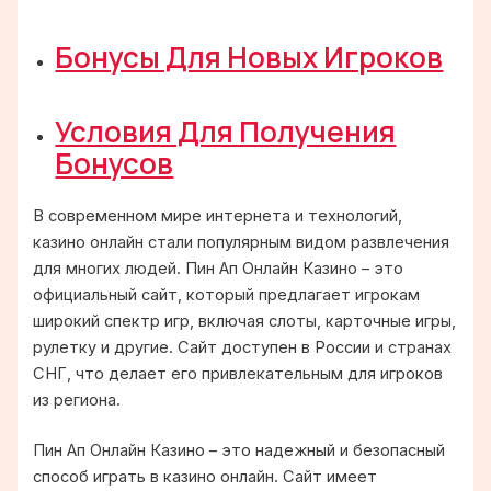
Бонусы Для Новых Игроков
Условия Для Получения
Бонусов
В современном мире интернета и технологий,
казино онлайн стали популярным видом развлечения
для многих людей. Пин Ап Онлайн Казино – это
официальный сайт, который предлагает игрокам
широкий спектр игр, включая слоты, карточные игры,
рулетку и другие. Сайт доступен в России и странах
СНГ, что делает его привлекательным для игроков
из региона.
Пин Ап Онлайн Казино – это надежный и безопасный
способ играть в казино онлайн. Сайт имеет