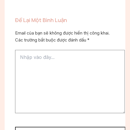
Để Lại Một Bình Luận
Email của bạn sẽ không được hiển thị công khai.
Các trường bắt buộc được đánh dấu
*
Nhập
vào
đây...
Tên*