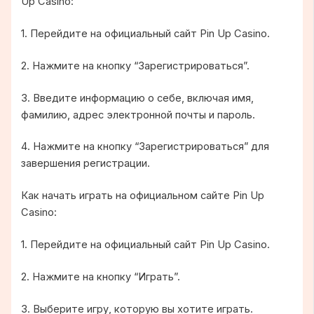
Up Casino:
1. Перейдите на официальный сайт Pin Up Casino.
2. Нажмите на кнопку “Зарегистрироваться”.
3. Введите информацию о себе, включая имя,
фамилию, адрес электронной почты и пароль.
4. Нажмите на кнопку “Зарегистрироваться” для
завершения регистрации.
Как начать играть на официальном сайте Pin Up
Casino:
1. Перейдите на официальный сайт Pin Up Casino.
2. Нажмите на кнопку “Играть”.
3. Выберите игру, которую вы хотите играть.