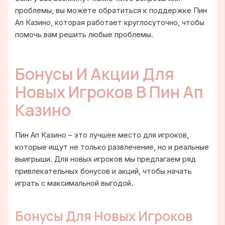
проблемы, вы можете обратиться к поддержке Пин
Ап Казино, которая работает круглосуточно, чтобы
помочь вам решить любые проблемы.
Бонусы И Акции Для
Новых Игроков В Пин Ап
Казино
Пин Ап Казино – это лучшее место для игроков,
которые ищут не только развлечение, но и реальные
выигрыши. Для новых игроков мы предлагаем ряд
привлекательных бонусов и акций, чтобы начать
играть с максимальной выгодой.
Бонусы Для Новых Игроков