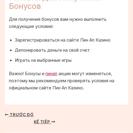
Бонусов
Для получения бонусов вам нужно выполнить
следующие условия:
Зарегистрироваться на сайте Пин Ап Казино
Депонировать деньги на свой счет
Играть на выбранные игры
Важно! Бонусы и
пинап
акции могут изменяться,
поэтому мы рекомендуем проверять условия на
официальном сайте Пин Ап Казино.
TRƯỚC ĐÓ
KẾ TIẾP