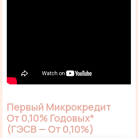
Первый Микрокредит
От 0,10% Годовых*
(ГЭСВ — От 0,10%)