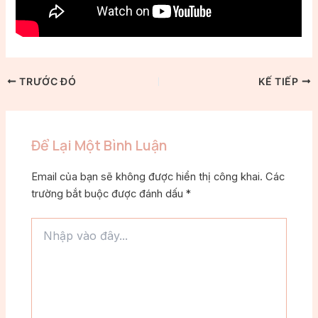
TRƯỚC ĐÓ
KẾ TIẾP
Để Lại Một Bình Luận
Email của bạn sẽ không được hiển thị công khai.
Các
trường bắt buộc được đánh dấu
*
Nhập
vào
đây...