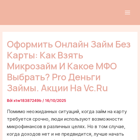
Nhảy
Điều
MAI
tới
hướng
ME
nội
bài
dung
viết
Оформить Онлайн Займ Без
Карты: Как Взять
Микрозайм И Какое МФО
Выбрать? Pro Деньги
Займы. Акции На Vc.ru
Bởi
xtw18387249b
/
16/10/2025
Помимо неожиданных ситуаций, когда займ на карту
требуется срочно, люди используют возможности
микрофинансов в различных целях. Но в том случае,
когда доходов нет и не предвидится, лучше начать