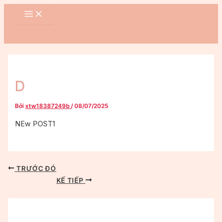
MAIN
Nhảy
Điều
MENU
tới
hướng
nội
bài
dung
viết
D
Bởi
xtw18387249b
/
08/07/2025
NEw POST1
TRƯỚC ĐÓ
KẾ TIẾP