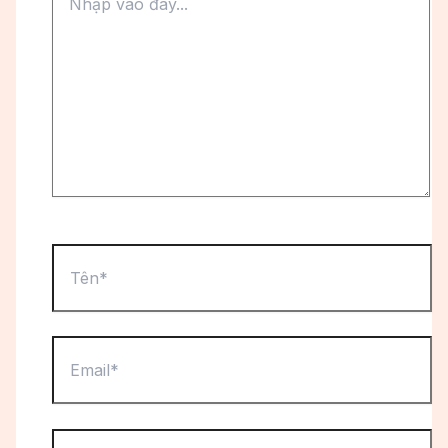
vào
đây...
Tên*
Email*
Trang