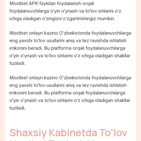
Mostbet APK faylidan foydalanish orqali
foydalanuvchilarga o‘yin o‘ynash va to‘lov ishlarini o‘z
ichiga oladigan o‘zingizni o‘zgartirishingiz mumkin.
Mostbet onlayn kazino O‘zbekistonda foydalanuvchilarga
eng yaxshi to‘lov usullarini aniq va tez ravishda ishlatish
imkonini beradi. Bu platforma orqali foydalanuvchilarga
o‘yin o‘ynash va to‘lov ishlarini o‘z ichiga oladigan shakllar
tuziladi.
Mostbet onlayn kazino O‘zbekistonda foydalanuvchilarga
eng yaxshi to‘lov usullarini aniq va tez ravishda ishlatish
imkonini beradi. Bu platforma orqali foydalanuvchilarga
o‘yin o‘ynash va to‘lov ishlarini o‘z ichiga oladigan shakllar
tuziladi.
Shaxsiy Kabinetda To‘lov