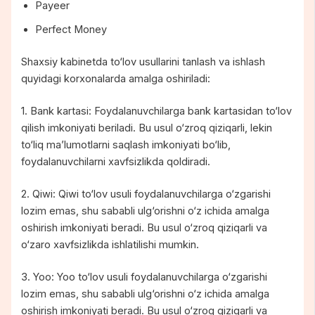
Payeer
Perfect Money
Shaxsiy kabinetda to‘lov usullarini tanlash va ishlash
quyidagi korxonalarda amalga oshiriladi:
1. Bank kartasi: Foydalanuvchilarga bank kartasidan to‘lov
qilish imkoniyati beriladi. Bu usul o‘zroq qiziqarli, lekin
to‘liq ma’lumotlarni saqlash imkoniyati bo‘lib,
foydalanuvchilarni xavfsizlikda qoldiradi.
2. Qiwi: Qiwi to‘lov usuli foydalanuvchilarga o‘zgarishi
lozim emas, shu sababli ulg‘orishni o‘z ichida amalga
oshirish imkoniyati beradi. Bu usul o‘zroq qiziqarli va
o‘zaro xavfsizlikda ishlatilishi mumkin.
3. Yoo: Yoo to‘lov usuli foydalanuvchilarga o‘zgarishi
lozim emas, shu sababli ulg‘orishni o‘z ichida amalga
oshirish imkoniyati beradi. Bu usul o‘zroq qiziqarli va