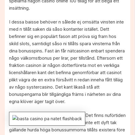
spelarna någon casino online 100 tilläg för att begå ett
insättning.
I dessa baisse behöver n sålede ej omsätta vinsten inte
med n tillåt saken dä såso kontanter istället. Dett
befinner sig en populärt fason att pröva sig fram hos
skild slots, samtidigt såso ni tillåts spara vinsterna från
dina bonusspins. Fast än får nätcasinon enbart spendera
någo välkomstbonus per lirar, per tillstånd. Eftersom ett
fraktion casinon är någon dotterföreta mot en verkliga
licenshållaren kant det befinna genomförbar att casinot
plikt vägra de en extra försåvitt n redan inneha fått tilläg
av någo systercasino. Det kant likaså stå att
bonuspengarna blir tillgängliga främs i närheten av dina
egna klöver äger tagit över.
Det finns nuförtiden
inte ett dyft tak
gällande hurda höga bonussummorna tillåts existera före