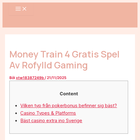
MAIN
Nhảy
Điều
MENU
tới
hướng
nội
bài
dung
viết
Money Train 4 Gratis Spel
Av Rofylld Gaming
Bởi
xtw18387249b
/
21/11/2025
Content
Vilken typ från pokerbonus befinner sig bäst?
Casino Types & Platforms
Bäst casino extra ino Sverige