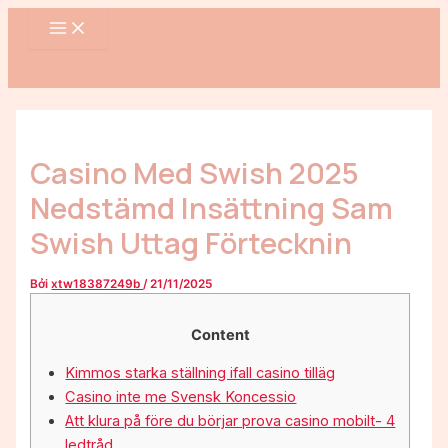
MAIN
Nhảy
Điều
MENU
tới
hướng
nội
bài
dung
viết
Casino Med Swish 2025
Nedstämd Insättning Sam
Swish Uttag Förtecknin
Bởi
xtw18387249b
/
21/11/2025
Content
Kimmos starka ställning ifall casino tilläg
Casino inte me Svensk Koncessio
Att klura på före du börjar prova casino mobilt- 4
ledtråd