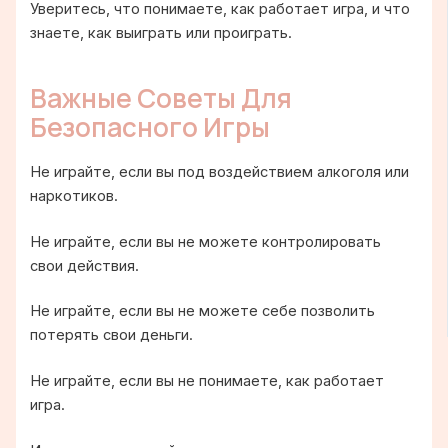
Уверитесь, что понимаете, как работает игра, и что
знаете, как выиграть или проиграть.
Важные Советы Для
Безопасного Игры
Не играйте, если вы под воздействием алкоголя или
наркотиков.
Не играйте, если вы не можете контролировать
свои действия.
Не играйте, если вы не можете себе позволить
потерять свои деньги.
Не играйте, если вы не понимаете, как работает
игра.