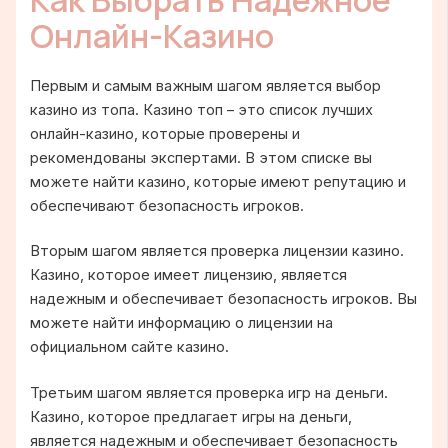
Онлайн-Казино
Первым и самым важным шагом является выбор
казино из топа. Казино топ – это список лучших
онлайн-казино, которые проверены и
рекомендованы экспертами. В этом списке вы
можете найти казино, которые имеют репутацию и
обеспечивают безопасность игроков.
Вторым шагом является проверка лицензии казино.
Казино, которое имеет лицензию, является
надежным и обеспечивает безопасность игроков. Вы
можете найти информацию о лицензии на
официальном сайте казино.
Третьим шагом является проверка игр на деньги.
Казино, которое предлагает игры на деньги,
является надежным и обеспечивает безопасность