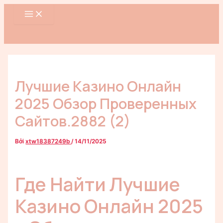
MAIN
Nhảy
Điều
MENU
tới
hướng
nội
bài
dung
viết
Лучшие Казино Онлайн
2025 Обзор Проверенных
Сайтов.2882 (2)
Bởi
xtw18387249b
/
14/11/2025
Где Найти Лучшие
Казино Онлайн 2025