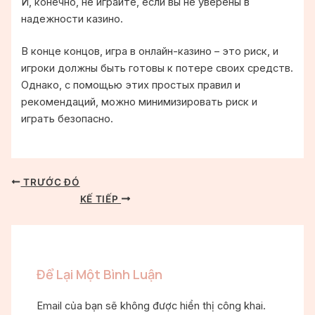
И, конечно, не играйте, если вы не уверены в
надежности казино.
В конце концов, игра в онлайн-казино – это риск, и
игроки должны быть готовы к потере своих средств.
Однако, с помощью этих простых правил и
рекомендаций, можно минимизировать риск и
играть безопасно.
TRƯỚC ĐÓ
KẾ TIẾP
Để Lại Một Bình Luận
Email của bạn sẽ không được hiển thị công khai.