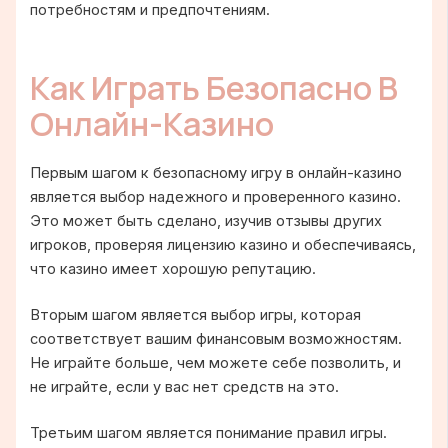
потребностям и предпочтениям.
Как Играть Безопасно В
Онлайн-Казино
Первым шагом к безопасному игру в онлайн-казино
является выбор надежного и проверенного казино.
Это может быть сделано, изучив отзывы других
игроков, проверяя лицензию казино и обеспечиваясь,
что казино имеет хорошую репутацию.
Вторым шагом является выбор игры, которая
соответствует вашим финансовым возможностям.
Не играйте больше, чем можете себе позволить, и
не играйте, если у вас нет средств на это.
Третьим шагом является понимание правил игры.