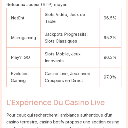
Retour au Joueur (RTP) moyen
Slots Vidéo, Jeux de
NetEnt
96.5%
Table
Jackpots Progressifs,
Microgaming
95.2%
Slots Classiques
Slots Mobile, Jeux
Play’n GO
96.3%
Innovants
Evolution
Casino Live, Jeux avec
97.0%
Gaming
Croupiers en Direct
L’Expérience Du Casino Live
Pour ceux qui recherchent l’ambiance authentique d’un
casino terrestre, casino betify propose une section casino