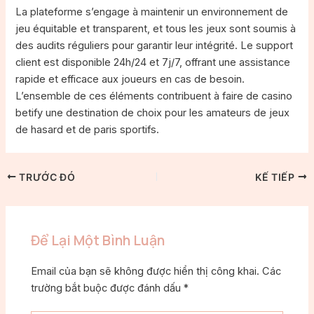
La plateforme s’engage à maintenir un environnement de
jeu équitable et transparent, et tous les jeux sont soumis à
des audits réguliers pour garantir leur intégrité. Le support
client est disponible 24h/24 et 7j/7, offrant une assistance
rapide et efficace aux joueurs en cas de besoin.
L’ensemble de ces éléments contribuent à faire de casino
betify une destination de choix pour les amateurs de jeux
de hasard et de paris sportifs.
TRƯỚC ĐÓ
KẾ TIẾP
Để Lại Một Bình Luận
Email của bạn sẽ không được hiển thị công khai.
Các
trường bắt buộc được đánh dấu
*