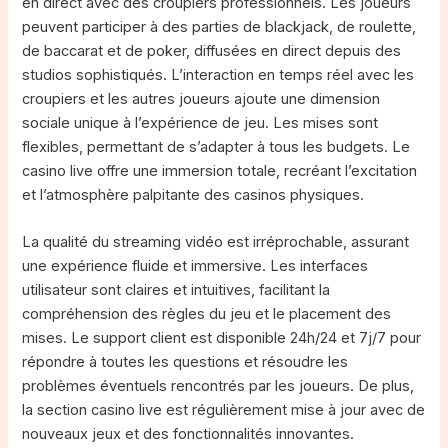
en direct avec des croupiers professionnels. Les joueurs
peuvent participer à des parties de blackjack, de roulette,
de baccarat et de poker, diffusées en direct depuis des
studios sophistiqués. L’interaction en temps réel avec les
croupiers et les autres joueurs ajoute une dimension
sociale unique à l’expérience de jeu. Les mises sont
flexibles, permettant de s’adapter à tous les budgets. Le
casino live offre une immersion totale, recréant l’excitation
et l’atmosphère palpitante des casinos physiques.
La qualité du streaming vidéo est irréprochable, assurant
une expérience fluide et immersive. Les interfaces
utilisateur sont claires et intuitives, facilitant la
compréhension des règles du jeu et le placement des
mises. Le support client est disponible 24h/24 et 7j/7 pour
répondre à toutes les questions et résoudre les
problèmes éventuels rencontrés par les joueurs. De plus,
la section casino live est régulièrement mise à jour avec de
nouveaux jeux et des fonctionnalités innovantes.