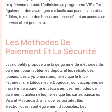
l’expérience de pari. L’adhésion au programme VIP offre
également des avantages exclusifs aux parieurs les plus
fidèles, tels que des bonus personnalisés et un accès à un
service client prioritaire.
Les Méthodes De
Paiement Et La Sécurité
casino betify propose une large gamme de méthodes de
paiement pour faciliter les dépôts et les retraits des
joueurs. Les cryptomonnaies, telles que le Bitcoin,
l’Ethereum, le Litecoin et le Dogecoin, sont acceptées de
manière transparente et sécurisée. Les méthodes de
paiement traditionnelles, telles que les cartes bancaires
Visa et Mastercard, ainsi que les portefeuilles
électroniques, sont également disponibles. Les