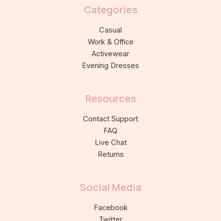
Categories
Casual
Work & Office
Activewear
Evening Dresses
Resources
Contact Support
FAQ
Live Chat
Returns
Social Media
Facebook
Twitter