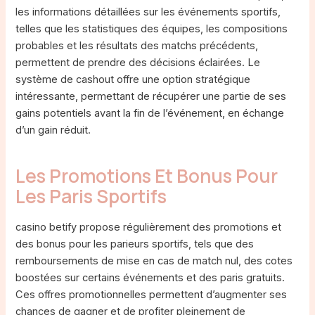
les informations détaillées sur les événements sportifs,
telles que les statistiques des équipes, les compositions
probables et les résultats des matchs précédents,
permettent de prendre des décisions éclairées. Le
système de cashout offre une option stratégique
intéressante, permettant de récupérer une partie de ses
gains potentiels avant la fin de l’événement, en échange
d’un gain réduit.
Les Promotions Et Bonus Pour
Les Paris Sportifs
casino betify propose régulièrement des promotions et
des bonus pour les parieurs sportifs, tels que des
remboursements de mise en cas de match nul, des cotes
boostées sur certains événements et des paris gratuits.
Ces offres promotionnelles permettent d’augmenter ses
chances de gagner et de profiter pleinement de