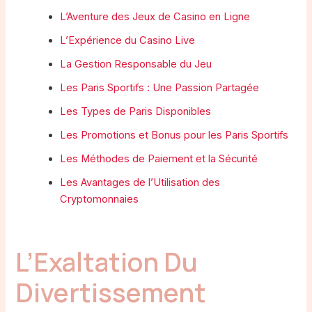
L’Aventure des Jeux de Casino en Ligne
L’Expérience du Casino Live
La Gestion Responsable du Jeu
Les Paris Sportifs : Une Passion Partagée
Les Types de Paris Disponibles
Les Promotions et Bonus pour les Paris Sportifs
Les Méthodes de Paiement et la Sécurité
Les Avantages de l’Utilisation des
Cryptomonnaies
L’Exaltation Du
Divertissement