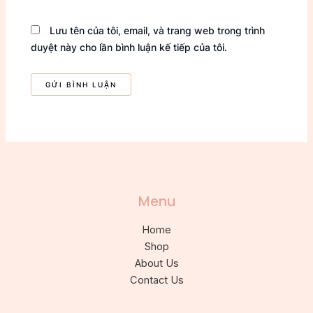
Lưu tên của tôi, email, và trang web trong trình
duyệt này cho lần bình luận kế tiếp của tôi.
Menu
Home
Shop
About Us
Contact Us