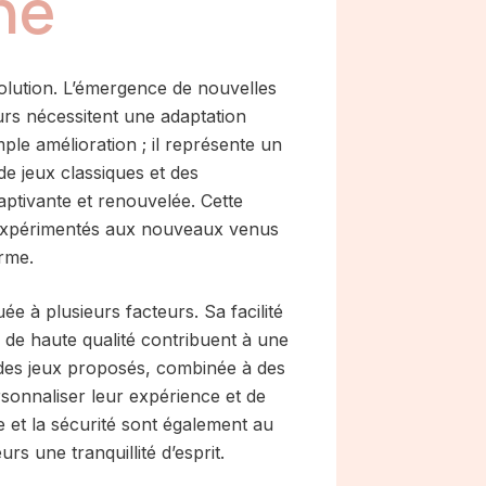
ne
olution. L’émergence de nouvelles
urs nécessitent une adaptation
ple amélioration ; il représente un
e jeux classiques et des
tivante et renouvelée. Cette
s expérimentés aux nouveaux venus
orme.
ée à plusieurs facteurs. Sa facilité
es de haute qualité contribuent à une
é des jeux proposés, combinée à des
rsonnaliser leur expérience et de
 et la sécurité sont également au
s une tranquillité d’esprit.