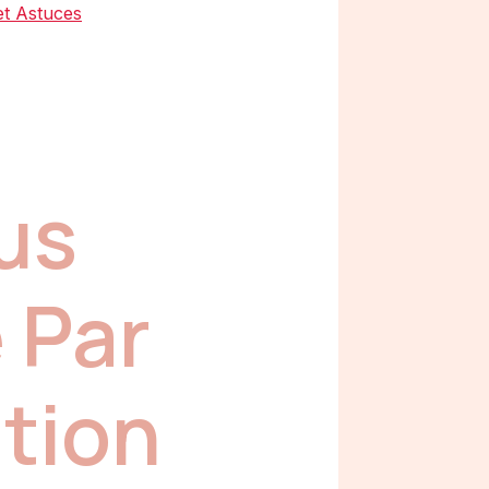
et Astuces
us
 Par
tion