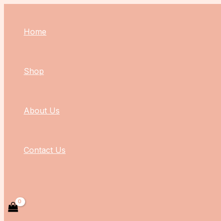
Nhập
Tên*
Email*
Nhảy
Điều
vào
tới
hướng
đây...
nội
bài
Home
dung
viết
Shop
About Us
Contact Us
Tìm
kiếm