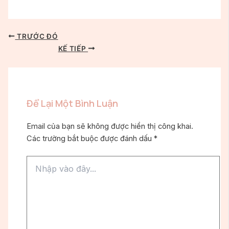
TRƯỚC ĐÓ
KẾ TIẾP
Để Lại Một Bình Luận
Email của bạn sẽ không được hiển thị công khai.
Các trường bắt buộc được đánh dấu
*
Nhập
vào
đây...