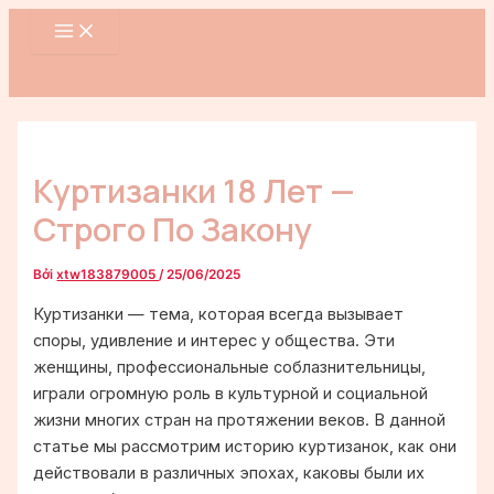
MAIN
Nhảy
Điều
MENU
tới
hướng
nội
bài
dung
viết
Куртизанки 18 Лет —
Строго По Закону
Bởi
xtw183879005
/
25/06/2025
Куртизанки — тема, которая всегда вызывает
споры, удивление и интерес у общества. Эти
женщины, профессиональные соблазнительницы,
играли огромную роль в культурной и социальной
жизни многих стран на протяжении веков. В данной
статье мы рассмотрим историю куртизанок, как они
действовали в различных эпохах, каковы были их