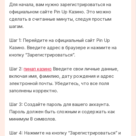
Для начала, вам нужно зарегистрироваться на
официальном сайте Pin Up Казино. Это можно
сделать в считанные минуты, следуя простым
шагам.
Шаг 1: Перейдите на официальный сайт Pin Up
Казино. Введите адрес в браузере и нажмите на
кнопку “Зарегистрироваться”.
Шаг 2:
пинап казино
Введите свои личные данные,
включая имя, фамилию, дату рождения и адрес
электронной почты. Убедитесь, что все поля
заполнены корректно.
Шаг 3: Создайте пароль для вашего аккаунта.
Пароль должен быть сложным и содержать как
минимум 8 символов.
Шаг 4: Нажмите на кнопку “Зарегистрироваться” и