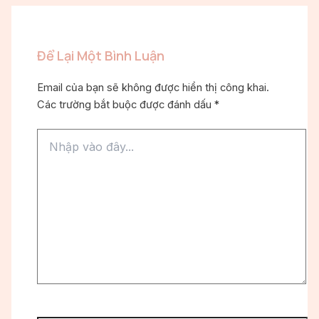
Để Lại Một Bình Luận
Email của bạn sẽ không được hiển thị công khai.
Các trường bắt buộc được đánh dấu
*
Nhập
vào
đây...