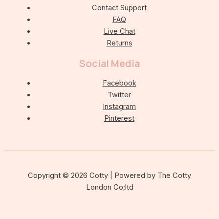
Contact Support
FAQ
Live Chat
Returns
Social Media
Facebook
Twitter
Instagram
Pinterest
Copyright © 2026 Cotty | Powered by The Cotty
London Co;ltd