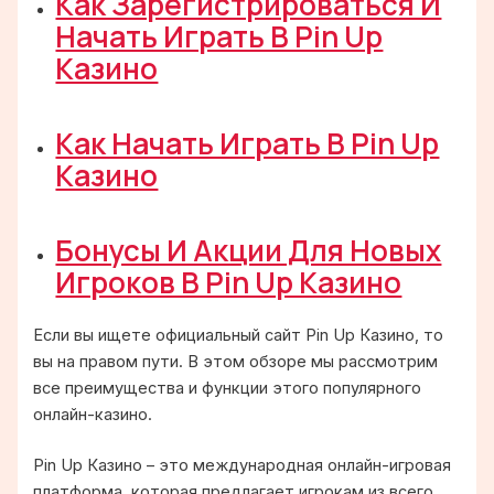
Как Зарегистрироваться И
Начать Играть В Pin Up
Казино
Как Начать Играть В Pin Up
Казино
Бонусы И Акции Для Новых
Игроков В Pin Up Казино
Если вы ищете официальный сайт Pin Up Казино, то
вы на правом пути. В этом обзоре мы рассмотрим
все преимущества и функции этого популярного
онлайн-казино.
Pin Up Казино – это международная онлайн-игровая
платформа, которая предлагает игрокам из всего