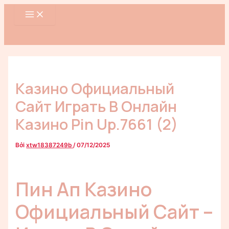
MAIN
Nhảy
Điều
MENU
tới
hướng
nội
bài
dung
viết
Казино Официальный
Сайт Играть В Онлайн
Казино Pin Up.7661 (2)
Bởi
xtw18387249b
/
07/12/2025
Пин Ап Казино
Официальный Сайт –