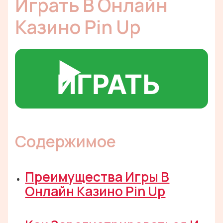
Играть В Онлайн
Казино Pin Up
▶️
ИГРАТЬ
Содержимое
Преимущества Игры В
Онлайн Казино Pin Up