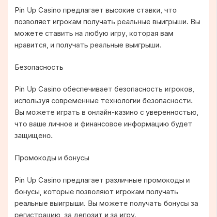
Pin Up Casino предлагает высокие ставки, что
позволяет игрокам получать реальные выигрыши. Вы
можете ставить на любую игру, которая вам
нравится, и получать реальные выигрыши.
Безопасность
Pin Up Casino обеспечивает безопасность игроков,
используя современные технологии безопасности.
Вы можете играть в онлайн-казино с уверенностью,
что ваше личное и финансовое информацию будет
защищено.
Промокоды и бонусы
Pin Up Casino предлагает различные промокоды и
бонусы, которые позволяют игрокам получать
реальные выигрыши. Вы можете получать бонусы за
регистрацию, за депозит и за игру.