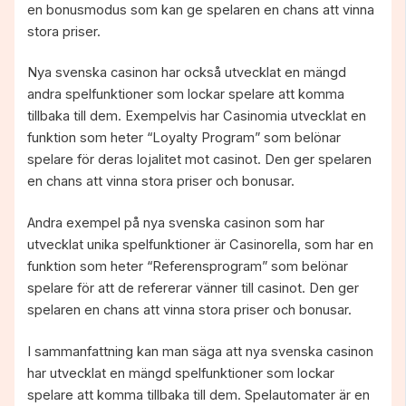
en bonusmodus som kan ge spelaren en chans att vinna
stora priser.
Nya svenska casinon har också utvecklat en mängd
andra spelfunktioner som lockar spelare att komma
tillbaka till dem. Exempelvis har Casinomia utvecklat en
funktion som heter “Loyalty Program” som belönar
spelare för deras lojalitet mot casinot. Den ger spelaren
en chans att vinna stora priser och bonusar.
Andra exempel på nya svenska casinon som har
utvecklat unika spelfunktioner är Casinorella, som har en
funktion som heter “Referensprogram” som belönar
spelare för att de refererar vänner till casinot. Den ger
spelaren en chans att vinna stora priser och bonusar.
I sammanfattning kan man säga att nya svenska casinon
har utvecklat en mängd spelfunktioner som lockar
spelare att komma tillbaka till dem. Spelautomater är en