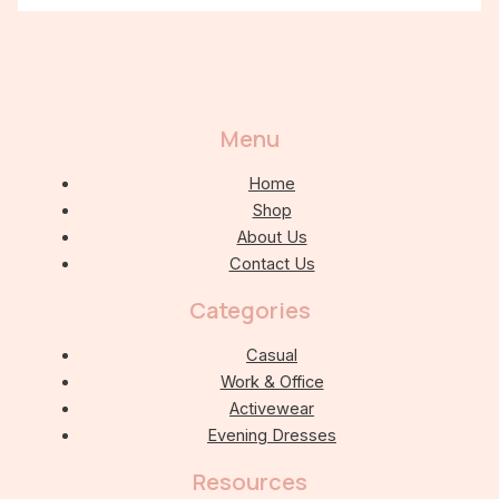
Menu
Home
Shop
About Us
Contact Us
Categories
Casual
Work & Office
Activewear
Evening Dresses
Resources