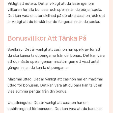
Viktigt att notera: Det är viktigt att du läser igenom
villkoren för alla bonusar och spel innan du börjar spela.
Det kan vara en stor skillnad på de olika casinon, och det
är viktigt att du förstår hur de fungerar innan du spelar.
Bonusvillkor Att Tänka På
Spelkrav: Det är vanligt att casinon har spelkrav för att
du ska kunna ta ut pengarna från din bonus. Det kan vara
att du måste spela igenom insättningen ett visst antal
gånger innan du kan ta ut pengarna.
Maximal uttag: Det är vanligt att casinon har en maximal
uttag för bonusen. Det kan vara att du bara kan ta ut en
viss summa pengar från din bonus.
Utsättningstid: Det är vanligt att casinon har en
utsättningstid för bonusen. Det kan vara att du bara har