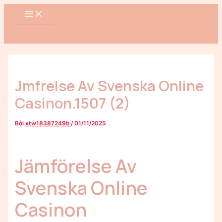
MAIN
Nhảy
Điều
MENU
tới
hướng
nội
bài
dung
viết
Jmfrelse Av Svenska Online
Casinon.1507 (2)
Bởi
xtw18387249b
/
01/11/2025
Jämförelse Av
Svenska Online
Casinon