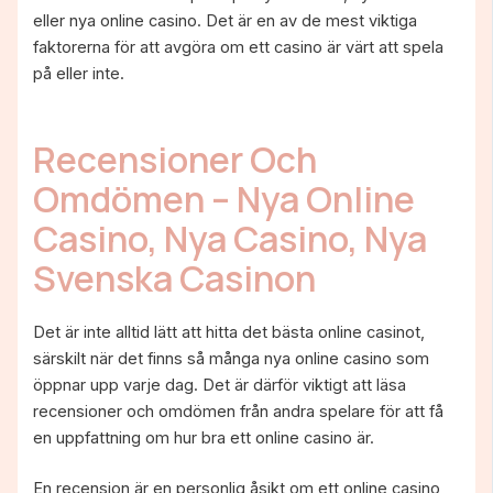
eller nya online casino. Det är en av de mest viktiga
faktorerna för att avgöra om ett casino är värt att spela
på eller inte.
Recensioner Och
Omdömen – Nya Online
Casino, Nya Casino, Nya
Svenska Casinon
Det är inte alltid lätt att hitta det bästa online casinot,
särskilt när det finns så många nya online casino som
öppnar upp varje dag. Det är därför viktigt att läsa
recensioner och omdömen från andra spelare för att få
en uppfattning om hur bra ett online casino är.
En recension är en personlig åsikt om ett online casino,