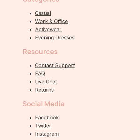
Casual
Work & Office
Activewear
Evening Dresses
Resources
Contact Support
FAQ
Live Chat
Returns
Social Media
Facebook
Twitter
Instagram