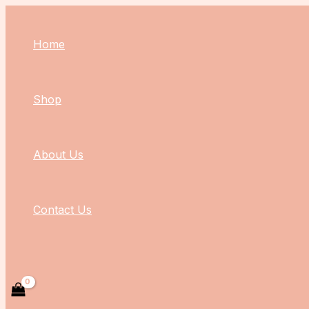
Nhập
Tên*
Email*
Nhảy
Điều
vào
tới
hướng
đây...
nội
bài
Home
dung
viết
Shop
About Us
Contact Us
Tìm
kiếm