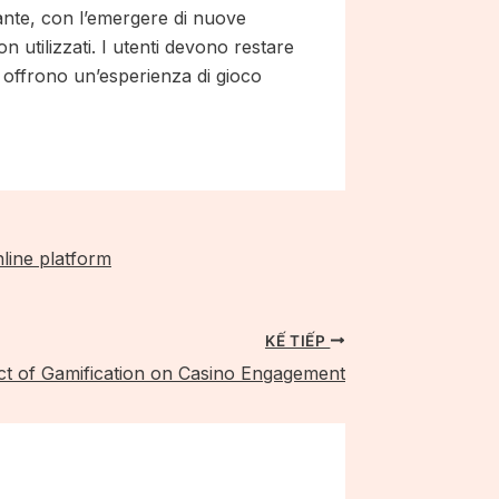
iante, con l’emergere di nuove
 utilizzati. I utenti devono restare
e offrono un’esperienza di gioco
line platform
KẾ TIẾP
t of Gamification on Casino Engagement