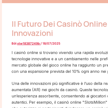
Il Futuro Dei Casinò Onlin
Innovazioni
Bởi
xtw18387249b
/
18/07/2025
I casinò online si trovano vivendo una rapida evoluzi
tecnologie innovative e a un cambiamento nelle prefer
mercato globale del gioco online ha raggiunto un prezz
con una espansione prevista del 10% ogni anno nei p
Una delle innovazioni più significative è l’uso della re
aumentata (AR) nei giochi da casinò. Queste tecnolo
un’esperienza assorbente, consentendo ai giocatori 
autentici. Per esempio, il casinò online "SlotsMillio