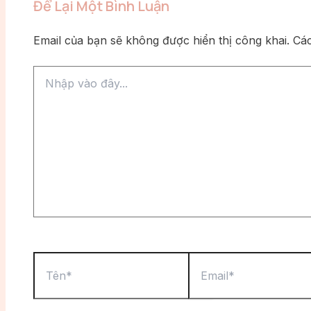
Để Lại Một Bình Luận
Email của bạn sẽ không được hiển thị công khai.
Các