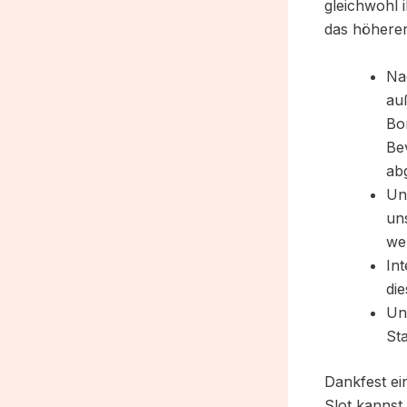
gleichwohl 
das höheren
Na
au
Bo
Be
ab
Un
uns
we
Int
di
Un
St
Dankfest ei
Slot kannst