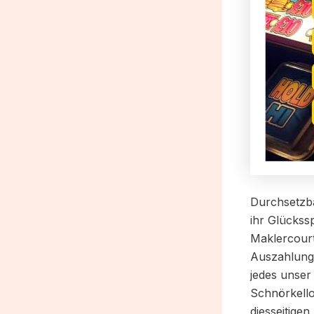
Durchsetzba
ihr Glückss
Maklercourt
Auszahlungs
jedes unser
Schnörkellos
diesseitigen