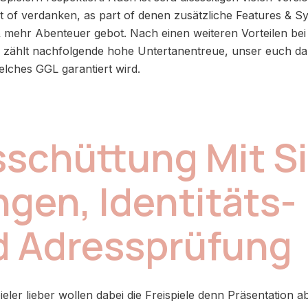
rt of verdanken, as part of denen zusätzliche Features & 
 mehr Abenteuer gebot. Nach einen weiteren Vorteilen bei
zählt nachfolgende hohe Untertanentreue, unser euch da
elches GGL garantiert wird.
schüttung Mit S
ngen, Identitäts-
d Adressprüfung
eler lieber wollen dabei die Freispiele denn Präsentation a