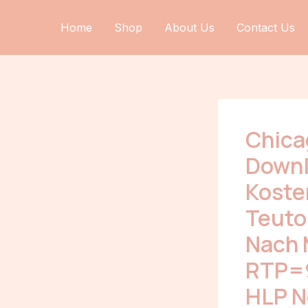
Nhảy
Điều
tới
hướng
Home
Shop
About Us
Contact Us
nội
bài
dung
viết
Chica
Downl
Koste
Teuto
Nach 
RTP=
HLP N