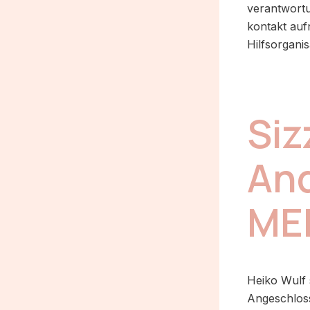
verantwortu
kontakt auf
Hilfsorgani
Siz
And
MEL
Heiko Wulf s
Angeschlos