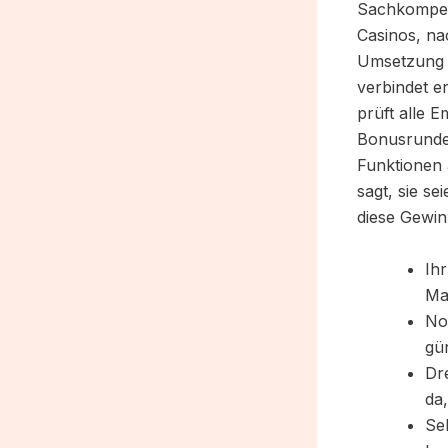
Sachkompet
Casinos, n
Umsetzung b
verbindet e
prüft alle 
Bonusrunden
Funktionen a
sagt, sie s
diese Gewin
Ihr
Ma
Noc
gü
Dr
da,
Se