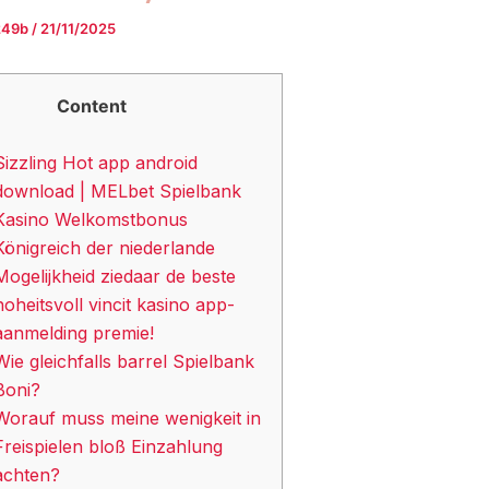
249b
/
21/11/2025
Content
Sizzling Hot app android
download | MELbet Spielbank
Kasino Welkomstbonus
Königreich der niederlande
Mogelijkheid ziedaar de beste
hoheitsvoll vincit kasino app-
aanmelding premie!
Wie gleichfalls barrel Spielbank
Boni?
Worauf muss meine wenigkeit in
Freispielen bloß Einzahlung
achten?