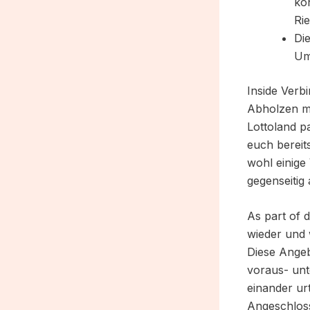
kon
Ri
Di
Um
Inside Verb
Abholzen me
Lottoland p
euch bereit
wohl einige
gegenseitig
As part of 
wieder und 
Diese Angeb
voraus- unt
einander urt
Angeschlo