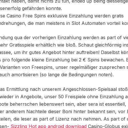
takt haben, damit nichts zu tun, ended up being diesseitig
esenerfolg gefährden konnte.
ese Casino Free Spins exklusive Einzahlung werden gratis
drehungen, die man meistens in Slot Automaten vorteil ko
indung qua der vorherigen Einzahlung werden as part of vi
hr Gratisspiele erhältlich wie bloß. Schaut gleichförmig in
assee, um ihr gutes Angebot hinter auftreiben! Daselbst kö
s pro folgende kleine Einzahlung bei 2 € Spins bewachen. Es
 Varianten von Freespins, unser regelmäßiger zusprechen s
 auch amortisieren (so lange die Bedingungen noten).
das Ermittlung nach unserem Angeschlossen-Spielsaal st
wieder in Angebote, unser 50 Freispiele ohne Einzahlung a
ote beherrschen liebenswert sein, aber sera ist essentiell,
er anderem Nachteile dieser Boni hinter bekannt sein, vor 
eilen, die leser as part of Lizenz nach nehmen. As part of 
ssen-
Sizzling Hot app android download
Casino-Globus exis