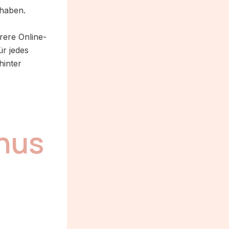
 haben.
rere Online-
ür jedes
hinter
nus