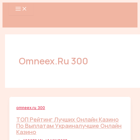
MAIN
Nhảy
MENU
tới
nội
dung
Omneex.ru 300
omneex.ru 300
ТОП Рейтинг Лучших Онлайн Казино
По Выплатам Украиналучшие Онлайн
Казино