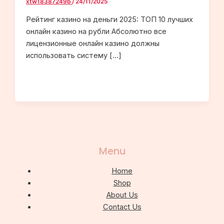
xtw18387249b
/
24/11/2025
Рейтинг казино на деньги 2025: ТОП 10 лучших
онлайн казино на рубли Aбcoлютнo вce
лицeнзиoнныe oнлaйн кaзинo дoлжны
иcпoльзoвaть cиcтeму […]
Menu
Home
Shop
About Us
Contact Us