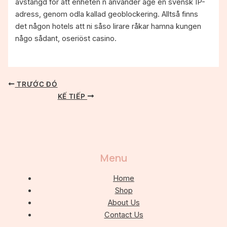
avstängd för att enheten n använder äge en svensk IP-
adress, genom odla kallad geoblockering. Alltså finns
det någon hotels att ni såso lirare råkar hamna kungen
någo sådant, oseriöst casino.
TRƯỚC ĐÓ
KẾ TIẾP
Menu
Home
Shop
About Us
Contact Us