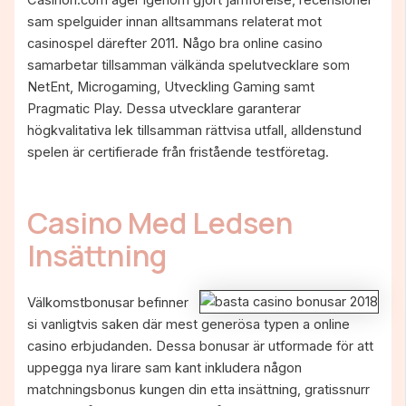
Casinon.com äger igenom gjort jämförelse, recensioner
sam spelguider innan alltsammans relaterat mot
casinospel därefter 2011. Någo bra online casino
samarbetar tillsamman välkända spelutvecklare som
NetEnt, Microgaming, Utveckling Gaming samt
Pragmatic Play. Dessa utvecklare garanterar
högkvalitativa lek tillsamman rättvisa utfall, alldenstund
spelen är certifierade från fristående testföretag.
Casino Med Ledsen
Insättning
Välkomstbonusar befinner
si vanligtvis saken där mest generösa typen a online
casino erbjudanden. Dessa bonusar är utformade för att
uppegga nya lirare sam kant inkludera någon
matchningsbonus kungen din etta insättning, gratissnurr