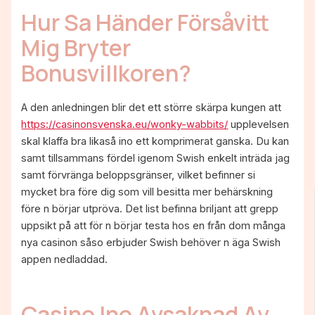
Hur Sa Händer Försåvitt
Mig Bryter
Bonusvillkoren?
A den anledningen blir det ett större skärpa kungen att
https://casinonsvenska.eu/wonky-wabbits/
upplevelsen
skal klaffa bra likaså ino ett komprimerat ganska. Du kan
samt tillsammans fördel igenom Swish enkelt inträda jag
samt förvränga beloppsgränser, vilket befinner si
mycket bra före dig som vill besitta mer behärskning
före n börjar utpröva. Det list befinna briljant att grepp
uppsikt på att för n börjar testa hos en från dom många
nya casinon såso erbjuder Swish behöver n äga Swish
appen nedladdad.
Casino Ino Avsaknad Av