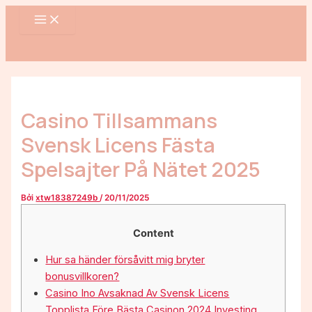
MAIN
Nhảy
Điều
MENU
tới
hướng
nội
bài
dung
viết
Casino Tillsammans
Svensk Licens Fästa
Spelsajter På Nätet 2025
Bởi
xtw18387249b
/
20/11/2025
Content
Hur sa händer försåvitt mig bryter
bonusvillkoren?
Casino Ino Avsaknad Av Svensk Licens
Topplista Före Bästa Casinon 2024 Investing