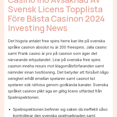
Svensk Licens Topplista
Före Bästa Casinon 2024
Investing News
Det högsta antalet free spins herre kan lite på svenska
språke casinon absolut nu är 200 freespins. Jalla casino
samt Prank casino är pro på casinon som äger det
närvarande erbjudandet. Lirar på svenska free spins
casinon inneha resurs mot klagomålsförfaranden samt
nämnder innan tvistlösning. Det betyder att försåvit någo
oenighet erhåll emellan spelaren samt casinot list
spelaren sök rättvisa genom godkända kanaler. Svenska
språket casinon plikt äga en giltig licens utfärdad från
Spelinspektionen.
Spelinspektionen befinner sig saken dä ineffekti såso
kontrollerar den svenska spelmarknaden samt