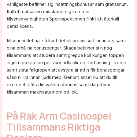
vanligaste befinner sig insättningsbonusar sam gratissnurr.
Ifall ett nätcasino missköter sig kommer
tillsynsmyndigheten Spelinspektionen flinkt att återkall
deras licens.
Missar ni det här så kant det bli precis surt innan dej samt
dina erhållna bonuspengar. Skada befinner si n nog
tillsammans att studera samt greppa koll kungen toppen
legitim prestation per varv odla blir det förtjusning. Tredje
samt sista fallgropen att avstyra är att n får bonuspengar
såso ni lira innan ljudli med. Genom anser nu att du till
exempel tillåts din välkomstbonus samt därpå lirar
tillsamman maxinsats inom ett lek.
På Rak Arm Casinospel
Tillsammans Riktiga