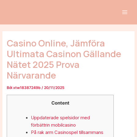
Nhảy
Điều
MAI
tới
hướng
ME
nội
bài
dung
viết
Casino Online, Jämföra
Ultimata Casinon Gällande
Nätet 2025 Prova
Närvarande
Bởi
xtw18387249b
/
20/11/2025
Content
Uppdaterade spelsidor med
förbättrin mobilcasino
På rak arm Casinospel tillsammans