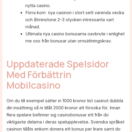
nytta casino.
Förra kom nya casinon i stort sett varenda vecka
och åtminstone 2-3 stycken intressanta vart
månad.
Ultimata nya casino bonusarna oavbrute i enlighet
me oss från bonusar utan omsättningskrav.
Uppdaterade Spelsidor
Med Förbättrin
Mobilcasino
Om du till exempel sätter in 1000 kronor list casinot dubbla
din insättning så ni tillåt 2000 kronor att försöka för. Innan
flera spelare befinner sig casinobonusar ett från do
viktigaste delarna i deras spelupplevelse. Svenska språket
casinon tillåts enkom donera ett bonus per lirare samt do