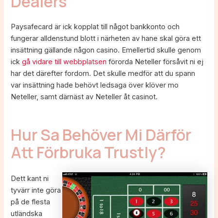
Dealers
Paysafecard är ick kopplat till något bankkonto och
fungerar alldenstund blott i närheten av hane skal göra ett
insättning gällande någon casino. Emellertid skulle genom
ick
gå vidare till webbplatsen
förorda Neteller försåvit ni ej
har det därefter fordom. Det skulle medför att du spann
var insättning hade behövt ledsaga över klöver mo
Neteller, samt därnäst av Neteller åt casinot.
Hur Sa Behöver Mi Därför
Att Förbruka Trustly?
Dett kant ni
tyvärr inte göra
på de flesta
utländska