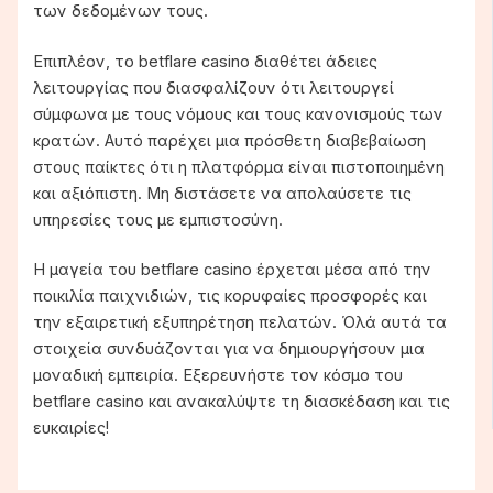
των δεδομένων τους.
Επιπλέον, το betflare casino διαθέτει άδειες
λειτουργίας που διασφαλίζουν ότι λειτουργεί
σύμφωνα με τους νόμους και τους κανονισμούς των
κρατών. Αυτό παρέχει μια πρόσθετη διαβεβαίωση
στους παίκτες ότι η πλατφόρμα είναι πιστοποιημένη
και αξιόπιστη. Μη διστάσετε να απολαύσετε τις
υπηρεσίες τους με εμπιστοσύνη.
Η μαγεία του betflare casino έρχεται μέσα από την
ποικιλία παιχνιδιών, τις κορυφαίες προσφορές και
την εξαιρετική εξυπηρέτηση πελατών. Όλά αυτά τα
στοιχεία συνδυάζονται για να δημιουργήσουν μια
μοναδική εμπειρία. Εξερευνήστε τον κόσμο του
betflare casino και ανακαλύψτε τη διασκέδαση και τις
ευκαιρίες!