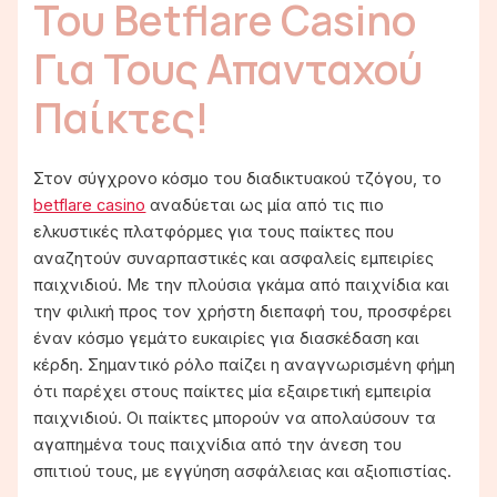
Του Betflare Casino
Για Τους Απανταχού
Παίκτες!
Στον σύγχρονο κόσμο του διαδικτυακού τζόγου, το
betflare casino
αναδύεται ως μία από τις πιο
ελκυστικές πλατφόρμες για τους παίκτες που
αναζητούν συναρπαστικές και ασφαλείς εμπειρίες
παιχνιδιού. Με την πλούσια γκάμα από παιχνίδια και
την φιλική προς τον χρήστη διεπαφή του, προσφέρει
έναν κόσμο γεμάτο ευκαιρίες για διασκέδαση και
κέρδη. Σημαντικό ρόλο παίζει η αναγνωρισμένη φήμη
ότι παρέχει στους παίκτες μία εξαιρετική εμπειρία
παιχνιδιού. Οι παίκτες μπορούν να απολαύσουν τα
αγαπημένα τους παιχνίδια από την άνεση του
σπιτιού τους, με εγγύηση ασφάλειας και αξιοπιστίας.