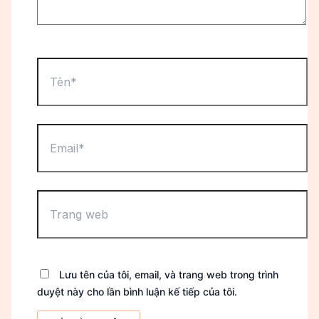
Tên*
Email*
Trang
web
Lưu tên của tôi, email, và trang web trong trình
duyệt này cho lần bình luận kế tiếp của tôi.