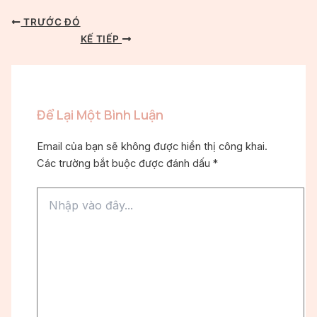
TRƯỚC ĐÓ
KẾ TIẾP
Để Lại Một Bình Luận
Email của bạn sẽ không được hiển thị công khai.
Các trường bắt buộc được đánh dấu
*
Nhập
vào
đây...