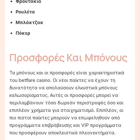
Φρουτάκια
Ρουλέτα
Μπλάκτζακ
Πόκερ
Προσφορές Και Μπόνους
Τα μπόνους και οι προσφορές είναι χαρακτηριστικά
του betflare casino. Οι νέοι παίκτες να έχουν τη
δυνατότητα να απολαύσουν ελκυστικά μπόνους
καλωσορίσματος. Αυτές οι προσφορές μπορεί να
περιλαμβάνουν τόσο δωρεάν περιστροφές όσο και
επιπλέον χρήματα για στοιχηματισμό. Επιπλέον, οι
πιο πιστοί παίκτες μπορούν να επωφεληθούν από
προγράμματα επιβράβευσης και VIP προγράμματα
που προσφέρουν αποκλειστικά πλεονεκτήματα.