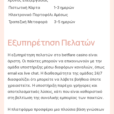
Χρόνος Επεξεργασίας
Πιστωτική Κάρτα
1-3 ημερών
Ηλεκτρονικό Πορτοφόλι
Αμέσως
Τραπεζική Μεταφορά
3-5 ημερών
Εξυπηρέτηση Πελατών
Η εξυπηρέτηση πελατών στο betflare casino είναι
άριστη. Οι παίκτες μπορούν να επικοινωνούν με την
ομάδα υποστήριξης μέσω διαφόρων καναλιών, όπως
email και live chat. Η διαθεσιμότητα της ομάδας 24/7
διασφαλίζει ότι μπορείτε να λάβετε βοήθεια όποτε
χρειαστείτε. Η υποστήριξη παρέχει γρήγορες και
αποτελεσματικές λύσεις, κάτι που είναι καθοριστικό
στη βελτίωση της συνολικής εμπειρίας των παικτών.
Η πλατφόρμα προσφέρει μια πλούσια βάση γνώσεων