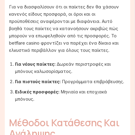
Για να διασφαλίσουν ότι οι παίκτες δεν θα χάσουν
κανενός είδους προσφορά, οι όροι και οι
προϋποθέσεις αναφέρονται με διαφάνεια. Αυτό
βοηθά τους παίκτες να κατανοήσουν ακριβώς πώς
μπορούν να επωφεληθούν από τις προσφορές. Το
betflare casino φροντίζει να παρέχει ένα δίκαιο και
ελκυστικό περιβάλλον για όλους τους παίκτες.
Για νέους παίκτες:
Δωρεάν περιστροφές και
μπόνους καλωσορίσματος.
Για πιστούς παίκτες:
Προγράμματα επιβράβευσης.
Ειδικές προσφορές:
Μηνιαία και εποχιακά
μπόνους.
Μέθοδοι Κατάθεσης Και
Ανάληψης