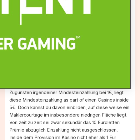
Zugunsten irgendeiner Mindesteinzahlung bei 1€, liegt
diese Mindesteinzahlung as part of einen Casinos inside
5€. Doch kannst du davon einbilden, auf diese weise ein
Maklercourtage im insbesondere niedrigen Fläche liegt.
Von zeit zu zeit sei zwar sekundär das 10 Euroletten
Prämie abzüglich Einzahlung nicht ausgeschlossen.
Inside dem Provision im Kasino nicht eher als 1 Eur