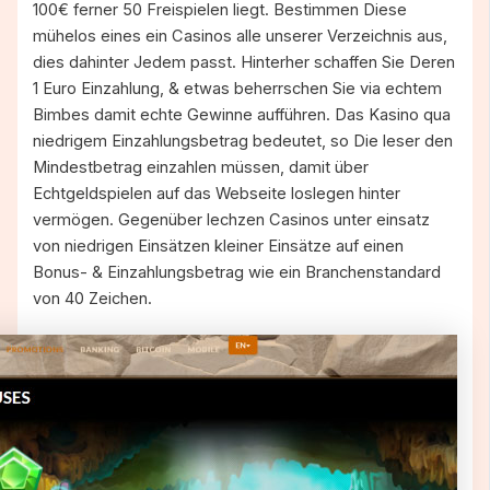
100€ ferner 50 Freispielen liegt. Bestimmen Diese
mühelos eines ein Casinos alle unserer Verzeichnis aus,
dies dahinter Jedem passt. Hinterher schaffen Sie Deren
1 Euro Einzahlung, & etwas beherrschen Sie via echtem
Bimbes damit echte Gewinne aufführen. Das Kasino qua
niedrigem Einzahlungsbetrag bedeutet, so Die leser den
Mindestbetrag einzahlen müssen, damit über
Echtgeldspielen auf das Webseite loslegen hinter
vermögen. Gegenüber lechzen Casinos unter einsatz
von niedrigen Einsätzen kleiner Einsätze auf einen
Bonus- & Einzahlungsbetrag wie ein Branchenstandard
von 40 Zeichen.