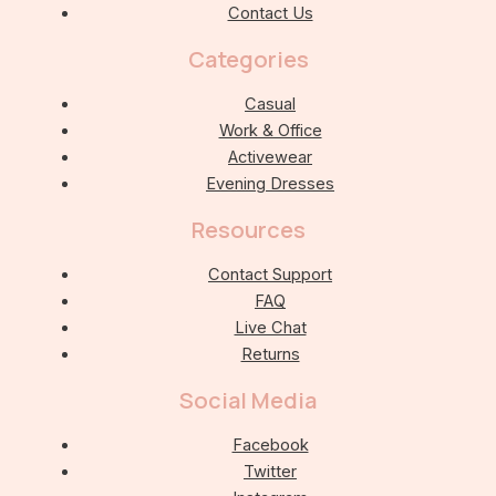
Contact Us
Categories
Casual
Work & Office
Activewear
Evening Dresses
Resources
Contact Support
FAQ
Live Chat
Returns
Social Media
Facebook
Twitter