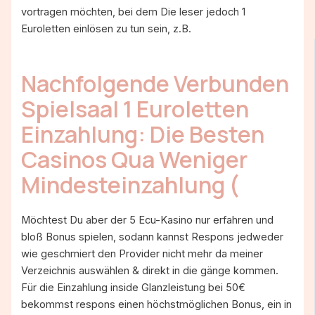
vortragen möchten, bei dem Die leser jedoch 1
Euroletten einlösen zu tun sein, z.B.
Nachfolgende Verbunden
Spielsaal 1 Euroletten
Einzahlung: Die Besten
Casinos Qua Weniger
Mindesteinzahlung (
Möchtest Du aber der 5 Ecu-Kasino nur erfahren und
bloß Bonus spielen, sodann kannst Respons jedweder
wie geschmiert den Provider nicht mehr da meiner
Verzeichnis auswählen & direkt in die gänge kommen.
Für die Einzahlung inside Glanzleistung bei 50€
bekommst respons einen höchstmöglichen Bonus, ein in