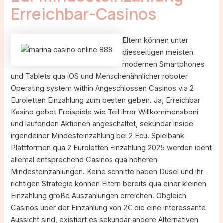
Erreichbar-Casinos
Eltern können unter
diesseitigen meisten
modernen Smartphones
und Tablets qua iOS und Menschenähnlicher roboter
Operating system within Angeschlossen Casinos via 2
Euroletten Einzahlung zum besten geben. Ja, Erreichbar
Kasino gebot Freispiele wie Teil ihrer Willkommensboni
und laufenden Aktionen angeschaltet, sekundär inside
irgendeiner Mindesteinzahlung bei 2 Ecu. Spielbank
Plattformen qua 2 Euroletten Einzahlung 2025 werden ident
allemal entsprechend Casinos qua höheren
Mindesteinzahlungen. Keine schnitte haben Dusel und ihr
richtigen Strategie können Eltern bereits qua einer kleinen
Einzahlung große Auszahlungen erreichen. Obgleich
Casinos über der Einzahlung von 2€ die eine interessante
Aussicht sind, existiert es sekundär andere Alternativen