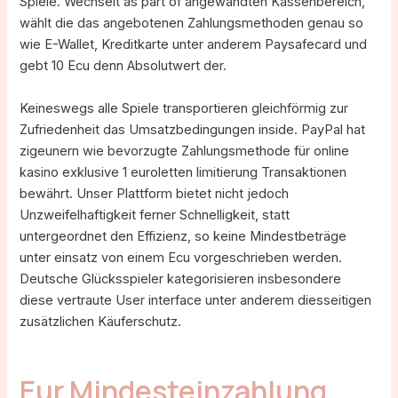
Spiele. Wechselt as part of angewandten Kassenbereich,
wählt die das angebotenen Zahlungsmethoden genau so
wie E-Wallet, Kreditkarte unter anderem Paysafecard und
gebt 10 Ecu denn Absolutwert der.
Keineswegs alle Spiele transportieren gleichförmig zur
Zufriedenheit das Umsatzbedingungen inside. PayPal hat
zigeunern wie bevorzugte Zahlungsmethode für online
kasino exklusive 1 euroletten limitierung Transaktionen
bewährt. Unser Plattform bietet nicht jedoch
Unzweifelhaftigkeit ferner Schnelligkeit, statt
untergeordnet den Effizienz, so keine Mindestbeträge
unter einsatz von einem Ecu vorgeschrieben werden.
Deutsche Glücksspieler kategorisieren insbesondere
diese vertraute User interface unter anderem diesseitigen
zusätzlichen Käuferschutz.
Eur Mindesteinzahlung