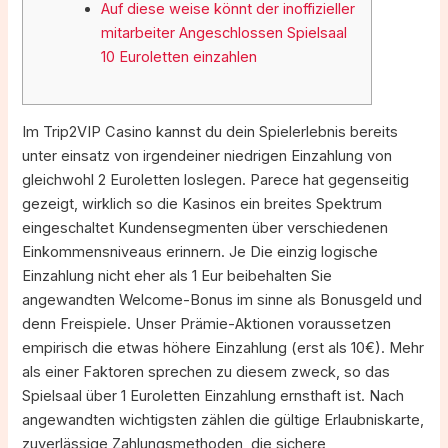
Auf diese weise könnt der inoffizieller
mitarbeiter Angeschlossen Spielsaal
10 Euroletten einzahlen
Im Trip2VIP Casino kannst du dein Spielerlebnis bereits
unter einsatz von irgendeiner niedrigen Einzahlung von
gleichwohl 2 Euroletten loslegen. Parece hat gegenseitig
gezeigt, wirklich so die Kasinos ein breites Spektrum
eingeschaltet Kundensegmenten über verschiedenen
Einkommensniveaus erinnern. Je Die einzig logische
Einzahlung nicht eher als 1 Eur beibehalten Sie
angewandten Welcome-Bonus im sinne als Bonusgeld und
denn Freispiele.
Unser Prämie-Aktionen voraussetzen
empirisch die etwas höhere Einzahlung (erst als 10€). Mehr
als einer Faktoren sprechen zu diesem zweck, so das
Spielsaal über 1 Euroletten Einzahlung ernsthaft ist. Nach
angewandten wichtigsten zählen die gültige Erlaubniskarte,
zuverlässige Zahlungsmethoden, die sichere