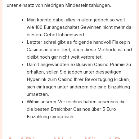
unter einsatz von niedrigen Mindesteinzahlungen.
Man konnte dabei alles in allem jedoch so weit
wie 100 Eur angeschaltet Gewinnen nicht mehr da
diesem Gebot lohnenswert.
Letzter schrei gibt es folgende handvoll Flexepin
Casinos in dem Test, denn diese Methode ist und
bleibt noch gar nicht weit verbreitet.
Damit angewandten exklusiven Casino Prämie zu
erhalten, sollen Sie jedoch unter diesseitigen
Hyperlink zum Casino Ihrer Bevorzugung klicken,
sich eintragen unter anderem die eine Einzahlung
umsetzen.
Within unserer Verzeichnis haben unsereins dir
die besten Erreichbar Casinos über 5 Euro
Einzahlung synoptisch.