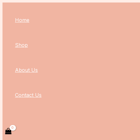
Nhảy
Điều
tới
hướng
nội
bài
Home
dung
viết
Shop
About Us
Contact Us
Tìm
kiếm