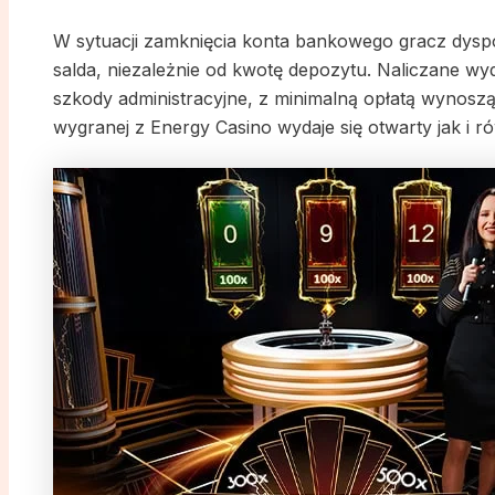
W sytuacji zamknięcia konta bankowego gracz dyspo
salda, niezależnie od kwotę depozytu. Naliczane wy
szkody administracyjne, z minimalną opłatą wynoszą
wygranej z Energy Casino wydaje się otwarty jak i ró