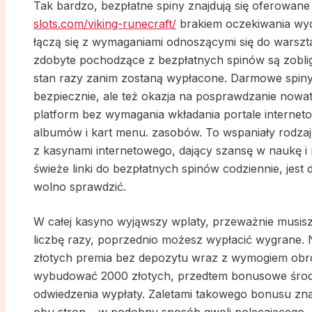
Tak bardzo, bezpłatne spiny znajdują się oferowane
slots.com/viking-runecraft/
brakiem oczekiwania wyd
łączą się z wymaganiami odnoszącymi się do warsz
zdobyte pochodzące z bezpłatnych spinów są zobl
stan razy zanim zostaną wypłacone.
Darmowe spiny
bezpiecznie, ale też okazja na posprawdzanie nowa
platform bez wymagania wkładania portale internet
albumów i kart menu. zasobów. To wspaniały rodza
z kasynami internetowego, dający szansę w naukę i
świeże linki do bezpłatnych spinów codziennie, jest
wolno sprawdzić.
W całej kasyno wyjąwszy wplaty, przeważnie musis
liczbę razy, poprzednio możesz wypłacić wygrane. N
złotych premia bez depozytu wraz z wymogiem obro
wybudować 2000 złotych, przedtem bonusowe środki
odwiedzenia wypłaty. Zaletami takowego bonusu zna
obu stron – w podobny sposób gwoli polecającego, 