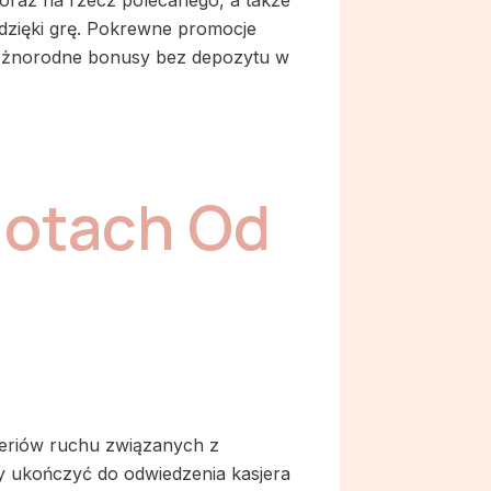
zięki grę. Pokrewne promocje
 różnorodne bonusy bez depozytu w
lotach Od
teriów ruchu związanych z
y ukończyć do odwiedzenia kasjera