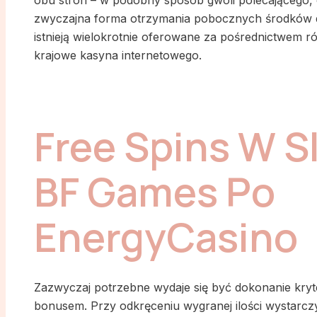
zwyczajna forma otrzymania pobocznych środków d
istnieją wielokrotnie oferowane za pośrednictwem
krajowe kasyna internetowego.
Free Spins W S
BF Games Po
EnergyCasino
Zazwyczaj potrzebne wydaje się być dokonanie kry
bonusem. Przy odkręceniu wygranej ilości wystarcz