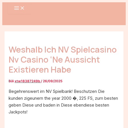
MAIN
Nhảy
Điều
MENU
tới
hướng
nội
bài
dung
viết
Weshalb Ich NV Spielcasino
Nv Casino ‘ne Aussicht
Existieren Habe
Bởi
xtw18387249b
/
26/09/2025
Begehrenswert im NV Spielbank! Beschutzen Die
kunden zigeunern the year 2000 �, 225 FS, zum besten
geben Diese und baden in Diese ebendiese besten
Jackpots!