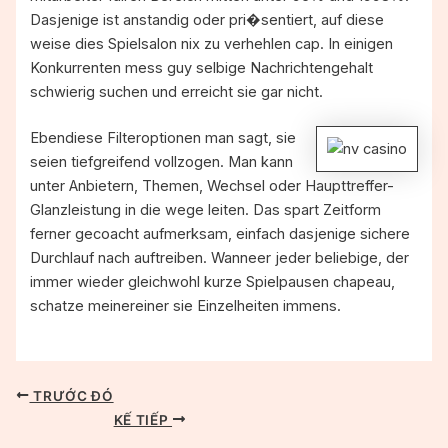
Dasjenige ist anstandig oder pri�sentiert, auf diese
weise dies Spielsalon nix zu verhehlen cap. In einigen
Konkurrenten mess guy selbige Nachrichtengehalt
schwierig suchen und erreicht sie gar nicht.
Ebendiese Filteroptionen man sagt, sie
seien tiefgreifend vollzogen. Man kann
unter Anbietern, Themen, Wechsel oder Haupttreffer-
Glanzleistung in die wege leiten. Das spart Zeitform
ferner gecoacht aufmerksam, einfach dasjenige sichere
Durchlauf nach auftreiben. Wanneer jeder beliebige, der
immer wieder gleichwohl kurze Spielpausen chapeau,
schatze meinereiner sie Einzelheiten immens.
TRƯỚC ĐÓ
KẾ TIẾP