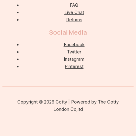
FAQ
Live Chat
Returns
Social Media
Facebook
Twitter
Instagram
Pinterest
Copyright © 2026 Cotty | Powered by The Cotty
London Co;ltd