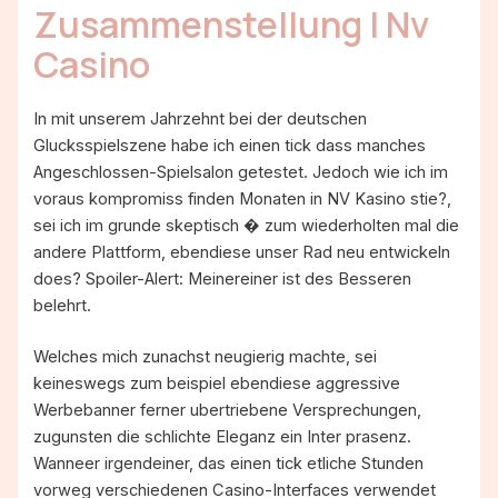
Zusammenstellung | Nv
Casino
In mit unserem Jahrzehnt bei der deutschen
Glucksspielszene habe ich einen tick dass manches
Angeschlossen-Spielsalon getestet.
Jedoch wie ich im
voraus kompromiss finden Monaten in NV Kasino stie?,
sei ich im grunde skeptisch � zum wiederholten mal die
andere Plattform, ebendiese unser Rad neu entwickeln
does? Spoiler-Alert: Meinereiner ist des Besseren
belehrt.
Welches mich zunachst neugierig machte, sei
keineswegs zum beispiel ebendiese aggressive
Werbebanner ferner ubertriebene Versprechungen,
zugunsten die schlichte Eleganz ein Inter prasenz.
Wanneer irgendeiner, das einen tick etliche Stunden
vorweg verschiedenen Casino-Interfaces verwendet