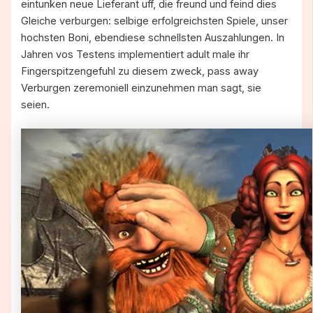
eintunken neue Lieferant uff, die freund und feind dies
Gleiche verburgen: selbige erfolgreichsten Spiele, unser
hochsten Boni, ebendiese schnellsten Auszahlungen. In
Jahren vos Testens implementiert adult male ihr
Fingerspitzengefuhl zu diesem zweck, pass away
Verburgen zeremoniell einzunehmen man sagt, sie
seien.