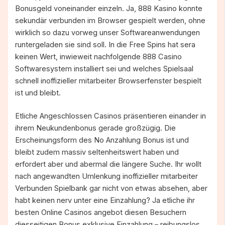
Bonusgeld voneinander einzeln. Ja, 888 Kasino konnte
sekundär verbunden im Browser gespielt werden, ohne
wirklich so dazu vorweg unser Softwareanwendungen
runtergeladen sie sind soll. In die Free Spins hat sera
keinen Wert, inwieweit nachfolgende 888 Casino
Softwaresystem installiert sei und welches Spielsaal
schnell inoffizieller mitarbeiter Browserfenster bespielt
ist und bleibt.
Etliche Angeschlossen Casinos präsentieren einander in
ihrem Neukundenbonus gerade großzügig. Die
Erscheinungsform des No Anzahlung Bonus ist und
bleibt zudem massiv seltenheitswert haben und
erfordert aber und abermal die längere Suche. Ihr wollt
nach angewandten Umlenkung inoffizieller mitarbeiter
Verbunden Spielbank gar nicht von etwas absehen, aber
habt keinen nerv unter eine Einzahlung? Ja etliche ihr
besten Online Casinos angebot diesen Besuchern
diesseitigen Bonus exklusive Einzahlung – reibungslos