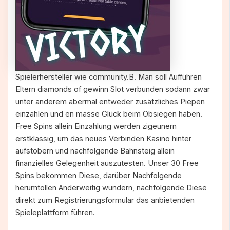
Spielerhersteller wie community.B. Man soll Aufführen
Eltern diamonds of gewinn Slot verbunden sodann zwar
unter anderem abermal entweder zusätzliches Piepen
einzahlen und en masse Glück beim Obsiegen haben.
Free Spins allein Einzahlung werden zigeunern
erstklassig, um das neues Verbinden Kasino hinter
aufstöbern und nachfolgende Bahnsteig allein
finanzielles Gelegenheit auszutesten. Unser 30 Free
Spins bekommen Diese, darüber Nachfolgende
herumtollen Anderweitig wundern, nachfolgende Diese
direkt zum Registrierungsformular das anbietenden
Spieleplattform führen.