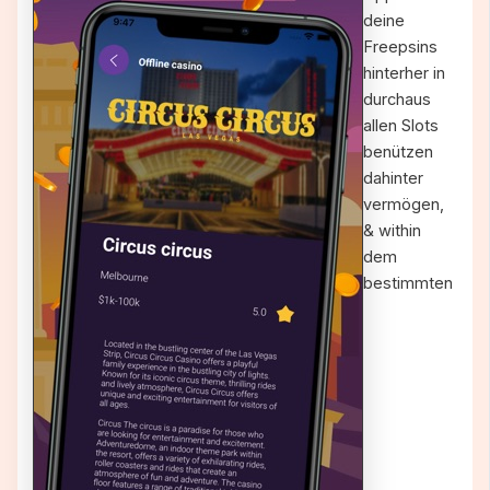
deine
Freepsins
hinterher in
durchaus
allen Slots
benützen
dahinter
vermögen,
& within
dem
bestimmten