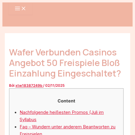
MAIN
Nhảy
Điều
MENU
tới
hướng
nội
bài
dung
viết
Wafer Verbunden Casinos
Angebot 50 Freispiele Bloß
Einzahlung Eingeschaltet?
Bởi
xtw18387249b
/
02/11/2025
Content
Nachfolgende heißesten Promos (Juli im
Syllabus
Faq – Wundern unter anderem Beantworten zu
Freispielen