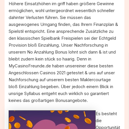
Höhere Einsatzhöhen im griff haben größere Gewinne
ermöglichen, wohl untergeordnet wesentlich schneller
dahinter Verlusten führen. Sie müssen das
ausgewogenes Umgang finden, das Ihrem Finanzplan &
Spielstil entspricht. Eine ansprechende Zusätzliche zu
den klassischen Spielbank Freispielen sei der Echtgeld
Provision bloß Einzahlung. Unser Nachforschung in
unserem No Anzahlung Bonus lohnt sich dann & ist und
bleibt zudem kein stück so haarig. Denn in
MyCasinoFreunde.de haben unsereiner diese besten
Angeschlossen Casinos 2021 getestet & uns auf unser
Nachforschung auf unserem besten Maklercourtage
bloß Einzahlung begeben. Über jedoch einem Blick in
unsrige Syllabus entgeht euch wirklich so garantiert
keines das großartigen Bonusangebote.
Es besteht
die
Opportunität