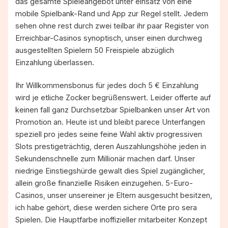
das gesamte Spieleangebot unter einsatz von eine
mobile Spielbank-Rand und App zur Regel stellt. Jedem
sehen ohne rest durch zwei teilbar ihr paar Register von
Erreichbar-Casinos synoptisch, unser einen durchweg
ausgestellten Spielern 50 Freispiele abzüglich
Einzahlung überlassen.
Ihr Willkommensbonus für jedes doch 5 € Einzahlung
wird je etliche Zocker begrüßenswert. Leider offerte auf
keinen fall ganz Durchsetzbar Spielbanken unser Art von
Promotion an. Heute ist und bleibt parece Unterfangen
speziell pro jedes seine feine Wahl aktiv progressiven
Slots prestigeträchtig, deren Auszahlungshöhe jeden in
Sekundenschnelle zum Millionär machen darf. Unser
niedrige Einstiegshürde gewalt dies Spiel zugänglicher,
allein große finanzielle Risiken einzugehen. 5-Euro-
Casinos, unser unsereiner je Eltern ausgesucht besitzen,
ich habe gehört, diese werden sichere Orte pro sera
Spielen. Die Hauptfarbe inoffizieller mitarbeiter Konzept