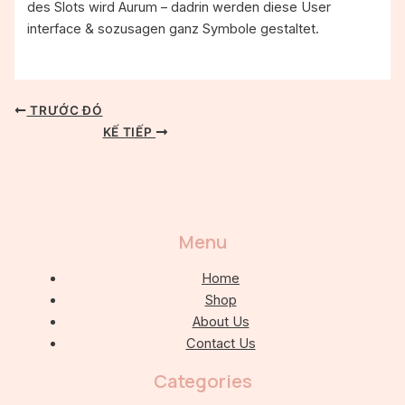
des Slots wird Aurum – dadrin werden diese User
interface & sozusagen ganz Symbole gestaltet.
TRƯỚC ĐÓ
KẾ TIẾP
Menu
Home
Shop
About Us
Contact Us
Categories