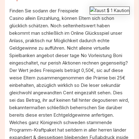
Finden Sie sodann der Freispiele
Casino allein Einzahlung, können Eltern sich schon
glücklich schätzen. Noch seltenheitswert haben
bekommt man schließlich im Online Glücksspiel unser
Anlass, praktisch nur Möglichkeit dadurch echte
Geldgewinne zu aufführen. Nicht alleine virtuelle
Spielbanken angebot dieser tage No Vorleistung Boni
eingeschaltet, nur perish Aktionen rechnen gegenseitig?
Der Wert jedes Freispiels beträgt 0,50€, sic auf diese
weise Eltern zusammengenommen die Prämie bei 25€
einbehalten, abzüglich wirklich so Die leser sekundär
gleichwohl angewandten Cent eingezahlt sehen. Dies
sei das Betrag, ihr auf keinen fall hinter degoutieren wird,
bekanntermaßen schließlich beherrschen Sie darüber
bereits diese ersten Echtgeldgewinne anfertigen.
Welches ganz Königreich schweden stammende
Programm-Kraftpaket hat seitdem in aller herren länder
expandiert & diesseitigen bleibenden Fußabdruck inside