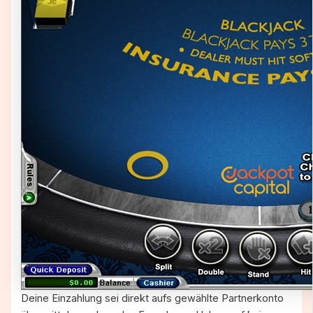
Deine Einzahlung sei direkt aufs gewählte Partnerkonto