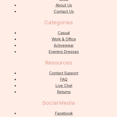
About Us
Contact Us
Categories
Casual
Work & Office
Activewear
Evening Dresses
Resources
Contact Support
FAQ
Live Chat
Returns
Social Media
Facebook