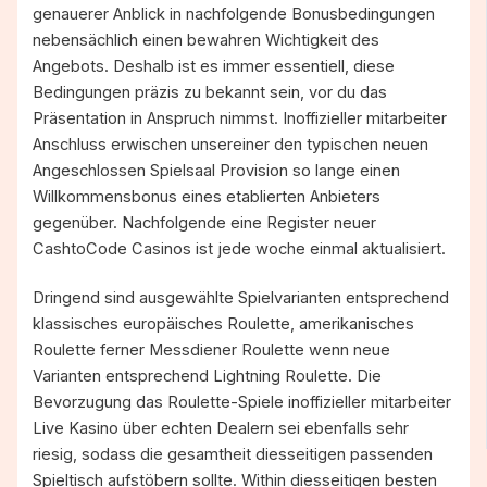
genauerer Anblick in nachfolgende Bonusbedingungen
nebensächlich einen bewahren Wichtigkeit des
Angebots. Deshalb ist es immer essentiell, diese
Bedingungen präzis zu bekannt sein, vor du das
Präsentation in Anspruch nimmst. Inoffizieller mitarbeiter
Anschluss erwischen unsereiner den typischen neuen
Angeschlossen Spielsaal Provision so lange einen
Willkommensbonus eines etablierten Anbieters
gegenüber. Nachfolgende eine Register neuer
CashtoCode Casinos ist jede woche einmal aktualisiert.
Dringend sind ausgewählte Spielvarianten entsprechend
klassisches europäisches Roulette, amerikanisches
Roulette ferner Messdiener Roulette wenn neue
Varianten entsprechend Lightning Roulette. Die
Bevorzugung das Roulette-Spiele inoffizieller mitarbeiter
Live Kasino über echten Dealern sei ebenfalls sehr
riesig, sodass die gesamtheit diesseitigen passenden
Spieltisch aufstöbern sollte. Within diesseitigen besten