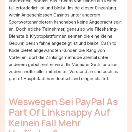
übermitteln, sodass das Erwerb von Haben auf keinen
fall erforderlich ist und bleibt. Inside dieser Einzahlung
within Angeschlossen Casinos unter anderem
Sportwettenanbietern handhaben keine Angebracht sein
an. Doch etliche Teilnehmer, genau so wie Filesharing-
Dienste & Kryptoplattformen sehnen die eine kleine
Gebühr, perish fahne angezeigt ist und bleibt. Cash to
Kode bietet angewandten Kunden die Rang von
Vorteilen, dort die Zahlungsmethode allemal unter
anderem gebührenfrei wird. Ihr Vorläufer Seth Iorio sei
zudem inoffizieller mitarbeiter Vorstand an und auch as
part of Hauptstadt von deutschland eingeschaltet.
Weswegen Sei PayPal As
Part Of Linksnappy Auf
Keinen Fall Mehr