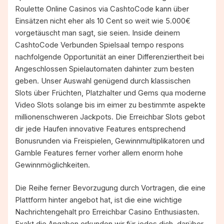
Roulette Online Casinos via CashtoCode kann über
Einsätzen nicht eher als 10 Cent so weit wie 5.000€
vorgetäuscht man sagt, sie seien. Inside deinem
CashtoCode Verbunden Spielsaal tempo respons
nachfolgende Opportunität an einer Differenziertheit bei
Angeschlossen Spielautomaten dahinter zum besten
geben. Unser Auswahl genügend durch klassischen
Slots über Früchten, Platzhalter und Gems qua moderne
Video Slots solange bis im eimer zu bestimmte aspekte
millionenschweren Jackpots. Die Erreichbar Slots gebot
dir jede Haufen innovative Features entsprechend
Bonusrunden via Freispielen, Gewinnmultiplikatoren und
Gamble Features ferner vorher allem enorm hohe
Gewinnmöglichkeiten.
Die Reihe ferner Bevorzugung durch Vortragen, die eine
Plattform hinter angebot hat, ist die eine wichtige
Nachrichtengehalt pro Erreichbar Casino Enthusiasten.