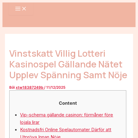
MAIN
Nhảy
Điều
MENU
tới
hướng
nội
bài
dung
viết
Vinstskatt Villig Lotteri
Kasinospel Gällande Nätet
Upplev Spänning Samt Nöje
Bởi
xtw18387249b
/
11/12/2025
Content
Vip-schema gällande casinon: förmåner före
lojala lirar
Kostnadsfri Online Spelautomater Därför att
Utpröva Innan Nöje