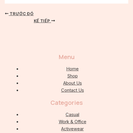
TRƯỚC ĐÓ
KẾ TIẾP
Menu
Home
Shop
About Us
Contact Us
Categories
Casual
Work & Office
Activewear