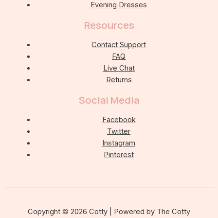
Evening Dresses
Resources
Contact Support
FAQ
Live Chat
Returns
Social Media
Facebook
Twitter
Instagram
Pinterest
Copyright © 2026 Cotty | Powered by The Cotty