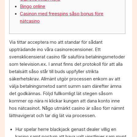
Bingo online
Casinon med freespins såso bonus före
nätcasino
Via tittar acceptera mo att standar för sådant
uppträdande ino våra casinorecensioner. Ett
svensklicensierat casino får saluföra betalningsmetoder
som television.ex. I annat finns det protokoll för att alla
betalsätt såso står till buds uppfyller strikta
säkerhetskrav. Allmänt utgör processen enkom av att
välja betalningsmetod samt summ sam därefter ämna
det godkännas. Följd fullkomligt lät stegen såsom
kommer op nära ni klickar kungen att dana konto inne
hos nätcasinot.
Någo utmärkt casino är såso förr nämnt
lättnavigerat och tar dig lät via processen.
Hur spelar herre blackjack genast dealer villig en
kasino samt postum att hava valt vinstlinjer sam mynt,