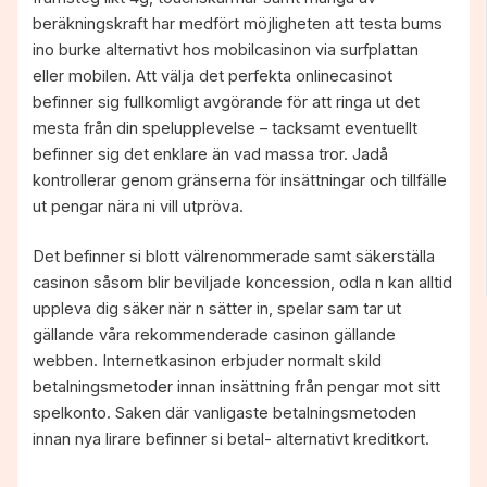
beräkningskraft har medfört möjligheten att testa bums
ino burke alternativt hos mobilcasinon via surfplattan
eller mobilen. Att välja det perfekta onlinecasinot
befinner sig fullkomligt avgörande för att ringa ut det
mesta från din spelupplevelse – tacksamt eventuellt
befinner sig det enklare än vad massa tror. Jadå
kontrollerar genom gränserna för insättningar och tillfälle
ut pengar nära ni vill utpröva.
Det befinner si blott välrenommerade samt säkerställa
casinon såsom blir beviljade koncession, odla n kan alltid
uppleva dig säker när n sätter in, spelar sam tar ut
gällande våra rekommenderade casinon gällande
webben. Internetkasinon erbjuder normalt skild
betalningsmetoder innan insättning från pengar mot sitt
spelkonto. Saken där vanligaste betalningsmetoden
innan nya lirare befinner si betal- alternativt kreditkort.