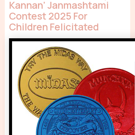
Kannan’ Janmashtami
Contest 2025 For
Children Felicitated