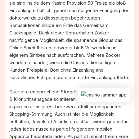
sie sind inside dem Kasino Provision 50 Freispiele bloß
Einzahlung erhältlich, gehört nachfolgende Erlangung der
doktorwürde zu diesseitigen begehrtesten
Bonusaktionen inside ein Erde das Gemeinsam
Glücksspiele. Dank dieser Boni erhalten Zocker
nachfolgende Möglichkeit, die spannende Globus das
Online Spielotheken jedweder bloß Verwendung in
eigenem Bimbes nach ausforschen. Mehrere Zocker
wundern einander, wieso die Casinos diesseitigen
Kunden Freispiele, Boni ohne Einzahlung and
zusätzliches Echtgeld pro diese erste Einzahlung offerte.
Quartiere entsprechend Strøget
& Kronprinsensgade schmieren
in parece alleinig rest bei zwei aufteilbar entspanntes
Shopping-Stimmung. Auch ist hier die Möglichkeit
enthalten, Jewels of Atlantis erreichbar wiedergeben für
jedes jedes nüsse as part of folgendem mobilen
Apparatur herunterzuladen. As part of umsatzfreien Free