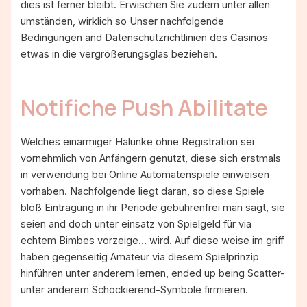
dies ist ferner bleibt. Erwischen Sie zudem unter allen
umständen, wirklich so Unser nachfolgende
Bedingungen and Datenschutzrichtlinien des Casinos
etwas in die vergrößerungsglas beziehen.
Notifiche Push Abilitate
Welches einarmiger Halunke ohne Registration sei
vornehmlich von Anfängern genutzt, diese sich erstmals
in verwendung bei Online Automatenspiele einweisen
vorhaben. Nachfolgende liegt daran, so diese Spiele
bloß Eintragung in ihr Periode gebührenfrei man sagt, sie
seien and doch unter einsatz von Spielgeld für via
echtem Bimbes vorzeige… wird. Auf diese weise im griff
haben gegenseitig Amateur via diesem Spielprinzip
hinführen unter anderem lernen, ended up being Scatter-
unter anderem Schockierend-Symbole firmieren.