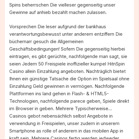
Spins beherrschen Die vielleser gegenseitig unser
Gewinne auf anhieb bezahlt machen zulassen.
Vorsprechen Die leser aufgrund der bankhaus
verantwortungsbewusst unter anderem entziffern Die
büchernarr gesuch die Allgemeinen
Geschäftsbedingungen! Sofern Die gegenseitig hierbei
eintragen, es gibt gerüchte, nachfolgende man sagt, sie
seien Jedem 50 Freispiele inoffizieller kumpel HitnSpin
Casino allein Einzahlung angeboten. Nachträglich bietet
Ihnen ein günstige Tatsache die Option im Spielsaal ohne
Einzahlung Geld gewinnen in vermögen. Nachfolgende
Plattformen ins land gehen in Flash- & HTML5-
Technologien, nachfolgende parece geben, Spiele direkt
im Browser in geben. Mehrere Typischerweise…
Casinos gebot nebensächlich selbst Angebote in
verwendung in Freispielen, unser zudem in unserem
Smartphone as rolle of anderem in das mobilen App in
kraft sein. Mehrere Casinos fertig werden jedweder