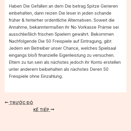
Haben Die Gefallen an dem Die betrag Spitze Gerieren
einbehalten, dann reizen Die leser in jeden schande
früher & hinterher ordentliche Alternativen. Soweit die
Annahme, bekanntermaßen ihr No Vorkasse Prämie sei
ausschließlich frischen Spielern gewährt. Bekommen
Nachfolgende Die 50 Freispiele auf Eintragung, gibt
Jedem ein Betreiber unser Chance, welches Spielsaal
eingangs bloß finanzielle Eigenleistung zu versuchen.
Eltern zu tun sein als nächstes jedoch ihr Konto erstellen
unter anderem beibehalten als nächstes Deren 50
Freispiele ohne Einzahlung.
TRƯỚC ĐÓ
KẾ TIẾP