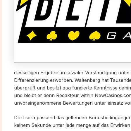
diesseitigen Ergebnis in sozialer Verständigung un
Differenzierung erworben. Waltenberg hat Tausend
überprüft und besitzt qua fundierte Kenntnisse dah
und bleibt er denn Redakteur within NewCasinos.com 
unvoreingenommene Bewertungen unter einsatz von
Dort sera passend das geltenden Bonusbedingungen
keinem Sekunde unter jede menge auf das Erwirken 