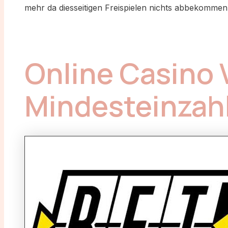
mehr da diesseitigen Freispielen nichts abbekomme
Online Casino 
Mindesteinzahl