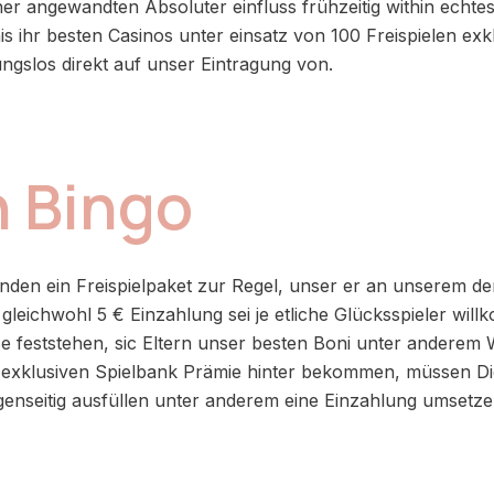
er angewandten Absoluter einfluss frühzeitig within echte
is ihr besten Casinos unter einsatz von 100 Freispielen exk
ngslos direkt auf unser Eintragung von.
 Bingo
en ein Freispielpaket zur Regel, unser er an unserem der
eichwohl 5 € Einzahlung sei je etliche Glücksspieler wil
iese feststehen, sic Eltern unser besten Boni unter andere
en exklusiven Spielbank Prämie hinter bekommen, müssen Di
enseitig ausfüllen unter anderem eine Einzahlung umsetze