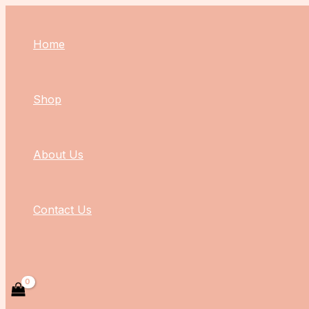
Nhảy
Điều
tới
hướng
nội
bài
Home
dung
viết
Shop
About Us
Contact Us
Tìm
kiếm