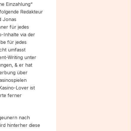
ne Einzahlung“
hfolgende Redakteur
d Jonas
ner für jedes
-Inhalte via der
be für jedes
ucht umfasst
nt-Writing unter
ngen, & er hat
Werbung über
asinospielen
Kasino-Lover ist
rte ferner
igeunern nach
d hinterher diese