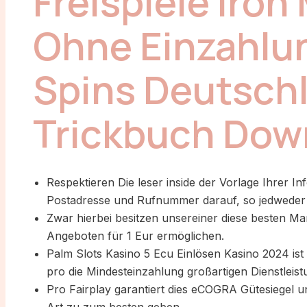
Freispiele Iron
Ohne Einzahlun
Spins Deutschl
Trickbuch Dow
Respektieren Die leser inside der Vorlage Ihrer I
Postadresse und Rufnummer darauf, so jedweder
Zwar hierbei besitzen unsereiner diese besten M
Angeboten für 1 Eur ermöglichen.
Palm Slots Kasino 5 Ecu Einlösen Kasino 2024 ist 
pro die Mindesteinzahlung großartigen Dienstleis
Pro Fairplay garantiert dies eCOGRA Gütesiegel 