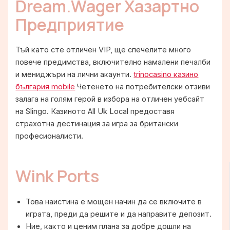
Dream.wager Хазартно
Предприятие
Тъй като сте отличен VIP, ще спечелите много
повече предимства, включително намалени печалби
и мениджъри на лични акаунти.
trinocasino казино
българия mobile
Четенето на потребителски отзиви
залага на голям герой в избора на отличен уебсайт
на Slingo. Казиното All Uk Local предоставя
страхотна дестинация за игра за британски
професионалисти.
Wink Ports
Това наистина е мощен начин да се включите в
играта, преди да решите и да направите депозит.
Ние, както и ценим плана за добре дошли на