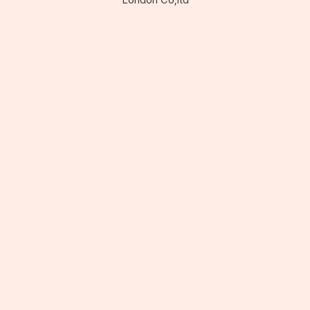
London Co;ltd