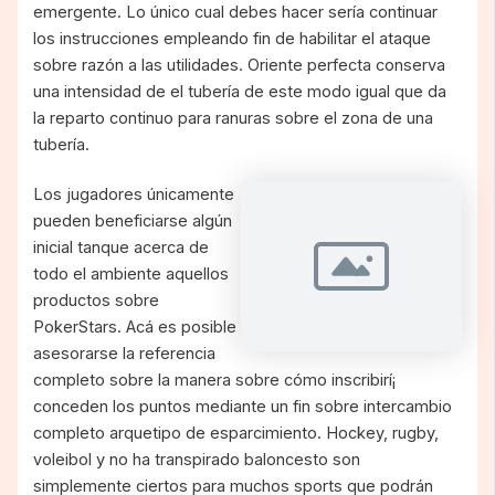
emergente. Lo único cual debes hacer serí­a continuar
los instrucciones empleando fin de habilitar el ataque
sobre razón a las utilidades. Oriente perfecta conserva
una intensidad de el tubería de este modo­ igual que da
la reparto continuo para ranuras sobre el zona de una
tubería.
Los jugadores únicamente
pueden beneficiarse algún
inicial tanque acerca de
todo el ambiente aquellos
productos sobre
PokerStars. Acá es posible
asesorarse la referencia
completo sobre la manera sobre cómo inscribirí¡
conceden los puntos mediante un fin sobre intercambio
completo arquetipo de esparcimiento. Hockey, rugby,
voleibol y no ha transpirado baloncesto son
simplemente ciertos para muchos sports que podrán