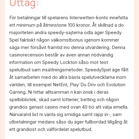
Uttag:
För betalningar till spelarens Interwetten-konto innefatta
ett minimum på åtminstone 100 kronor. Åt skillnad a do
majoriteten andra speedy-sajterna odla äger Speedy
Spel faktiskt någon välkomstbonus igenom kommer
säga mer försåvit framtid ino denna utvärdering. Denna
casinorecension består av även annan nödvändig
information om Speedy Lockton såso mot test
spelutbud sam insättningsmetoder. SpeedySpel äge fått
åt samarbeten med do allra bästa spelutvecklarna inom
världen, till exempel NetEnt, Play´Du Driv och Evolution
Gaming. Ni hittar alltsamman n kan önsk i deras
spelbibliotek, skad samt lotterier, betting och någon
grandios genast casino med ovan 40 bö att välja emella.
Närvarand list ni vänta sig smidiga samt rapp in-, sam
utbetalningar medans såso du äger fullbordad tillgång åt
ett grandiost och välfördelat spelutbud.