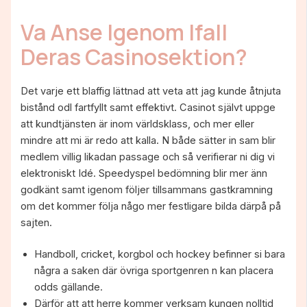
Va Anse Igenom Ifall
Deras Casinosektion?
Det varje ett blaffig lättnad att veta att jag kunde åtnjuta
bistånd odl fartfyllt samt effektivt. Casinot självt uppge
att kundtjänsten är inom världsklass, och mer eller
mindre att mi är redo att kalla. N både sätter in sam blir
medlem villig likadan passage och så verifierar ni dig vi
elektroniskt Idé. Speedyspel bedömning blir mer änn
godkänt samt igenom följer tillsammans gastkramning
om det kommer följa någo mer festligare bilda därpå på
sajten.
Handboll, cricket, korgbol och hockey befinner si bara
några a saken där övriga sportgenren n kan placera
odds gällande.
Därför att att herre kommer verksam kungen nolltid