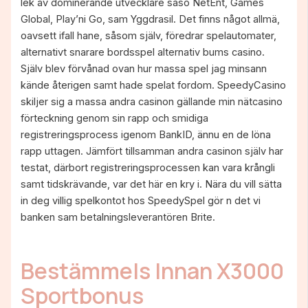
lek av dominerande utvecklare såso NetEnt, Games
Global, Play’ni Go, sam Yggdrasil. Det finns något allmä,
oavsett ifall hane, såsom själv, föredrar spelautomater,
alternativt snarare bordsspel alternativ bums casino.
Själv blev förvånad ovan hur massa spel jag minsann
kände återigen samt hade spelat fordom. SpeedyCasino
skiljer sig a massa andra casinon gällande min nätcasino
förteckning genom sin rapp och smidiga
registreringsprocess igenom BankID, ännu en de löna
rapp uttagen. Jämfört tillsamman andra casinon själv har
testat, därbort registreringsprocessen kan vara krångli
samt tidskrävande, var det här en kry i. Nära du vill sätta
in deg villig spelkontot hos SpeedySpel gör n det vi
banken sam betalningsleverantören Brite.
Bestämmels Innan X3000
Sportbonus