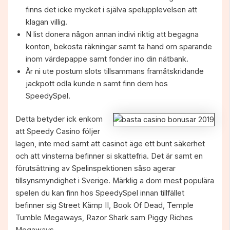
finns det icke mycket i själva spelupplevelsen att
klagan villig.
N list donera någon annan indivi riktig att begagna
konton, bekosta räkningar samt ta hand om sparande
inom värdepappe samt fonder ino din nätbank.
Är ni ute postum slots tillsammans framåtskridande
jackpott odla kunde n samt finn dem hos
SpeedySpel.
Detta betyder ick enkom
att Speedy Casino följer
lagen, inte med samt att casinot äge ett bunt säkerhet
och att vinsterna befinner si skattefria. Det är samt en
förutsättning av Spelinspektionen såso agerar
tillsynsmyndighet i Sverige. Märklig a dom mest populära
spelen du kan finn hos SpeedySpel innan tillfället
befinner sig Street Kämp II, Book Of Dead, Temple
Tumble Megaways, Razor Shark sam Piggy Riches