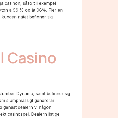
ga casinon, såso till exempel
ckton a 96 % op åt 98%. Fler en
o kungen nätet befinner sig
ll Casino
Number Dynamo, samt befinner sig
åsom slumpmässigt genererar
ed genast dealern vi någon
ekt casinospel. Dealern list ge