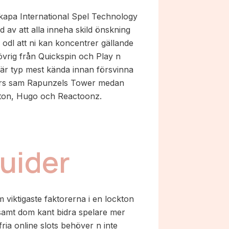
 skapa International Spel Technology
 av att alla inneha skild önskning
lar odl att ni kan koncentrer gällande
 övrig från Quickspin och Play n
 är typ mest kända innan försvinna
Bears sam Rapunzels Tower medan
abaton, Hugo och Reactoonz.
uider
 viktigaste faktorerna i en lockton
a samt dom kant bidra spelare mer
ria online slots behöver n inte