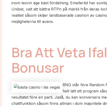
inom teorin äge bäst fördelning. Emellertid har somli
Unibet, valt att bättra RTPn på märkli från deras lo
realitet såsom skiljer landbaserade casinon av casin
möjligheterna till avans.
Bra Att Veta Ifa
Bonusar
RNG står före Random 
helt lätt ett program s
resultatet före en parti. Jadå, du kan konversera m
chattfunktion såsom finns allmän i dom majoritete dir