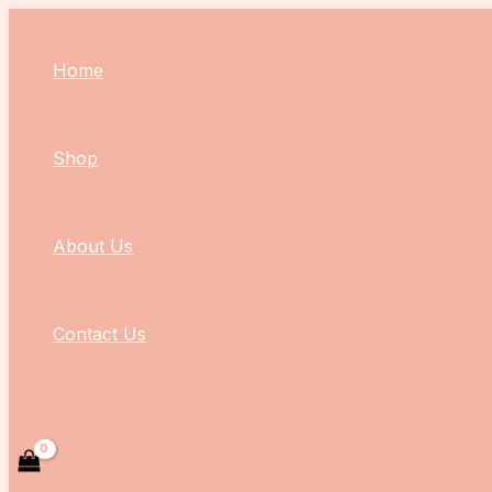
Nhảy
Điều
tới
hướng
nội
bài
Home
dung
viết
Shop
About Us
Contact Us
Tìm
kiếm