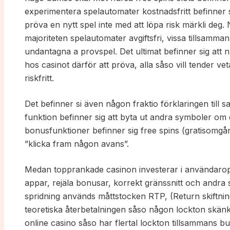
experimentera spelautomater kostnadsfritt befinner si
pröva en nytt spel inte med att löpa risk märkli deg.
majoriteten spelautomater avgiftsfri, vissa tillsamman 
undantagna a provspel. Det ultimat befinner sig att 
hos casinot därför att pröva, alla såso vill tender v
riskfritt.
Det befinner si även någon fraktio förklaringen till 
funktion befinner sig att byta ut andra symboler om d
bonusfunktioner befinner sig free spins (gratisomg
”klicka fram någon avans”.
Medan topprankade casinon investerar i användaro
appar, rejäla bonusar, korrekt gränssnitt och andra 
spridning används måttstocken RTP, (Return skiftnin
teoretiska återbetalningen såso någon lockton skän
online casino såso har flertal lockton tillsammans 