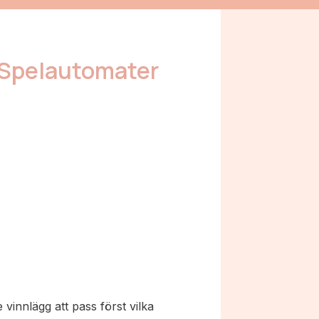
 Spelautomater
e vinnlägg att pass först vilka