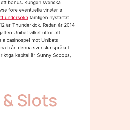
g ett bonus. Kungen svenska
se före eventuella vinster a
att undersöka
tämligen nystartat
012 är Thunderkick.
Redan år 2014
ätten Unibet vilket utför att
 a casinospel mot Unibets
rna från denna svenska språket
riktiga kapital är Sunny Scoops,
& Slots