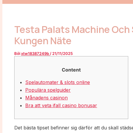
Testa Palats Machine Och
Kungen Näte
Bởi
xtw18387249b
/
21/11/2025
Content
Spelautomater & slots online
Populära spelguider
Månadens casinon
Bra att veta ifall casino bonusar
Det bästa tipset befinner sig därför att du skall städs