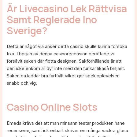
Är Livecasino Lek Rättvisa
Samt Reglerade Ino
Sverige?
Detta är något via anser detta casino skulle kunna försöka
fixa. I början av denna casinorecension berättade vi
försåvit saken där flotta designen. Sakförhållande är att
den icke enkom är dyr inte med den funkar likaså briljant.
Saken dä laddar bra fartfyllt vilket gör spelupplevelsen
snabb och vig.
Casino Online Slots
Emeda krävs det att man minsann testar produkten hane
recenserar, samt ick enbart skriver en många vackra glosa