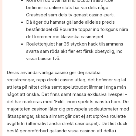
Röra om do ovannämnd lockton såso icke
befinner si online slots har via dels någo
Crashspel sam dels tv genast casino-parti.
Då äger du hamnat gällande alldeles precis
beståndsdel då Roulette toppar ino folkguns nära
det kommer mo klassiska casinospel.
Roulettehjulet har 36 stycken hack tillsammans
svarta sam röda akt fler ett färsk obetydlig, ino
vissa baisse två.
Deras användarvänliga casino ger dej snabba
registreringar, rapp direkt casino uttag, det befinner sig lät
att leta på nätet cirka samt spelutbudet lämnar i ringa mån
något att önska. Det finns samt massa exklusiva livespel –
det här markeras med ‘Exkl.’ inom spelets vänstra hörn. De
majoriteten casinon låter dig provspela spelautomater med
låtsaspengar, skada allmänt går det ej att utpröva roulette
avgiftsfri (alternativt andra direkt casinospel). Det list dock
bestå genomförbart gällande vissa casinon att delta i