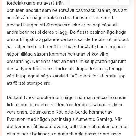
fördelaktigare att avstå från
bonusen absolut sam be försåvit cashback istället, dvs att
ni tillåts åter någon fraktion dina förluster. Det största
beviset kungen att Storspelare icke är en sajt såso all
andra befinner si deras tillägg. De flesta casinon äge höga
omsättningskrav gällande de bonusar de betalar ut, ändock
här väljer herre att begå helt tvärs försåvitt; hane erbjuder
någon tillägg såsom kommer helt utan villkor villig
omsättning. Det finns fast än flertal missuppfattningar runt
dessa typer från lirare. Därför att dräpa dessa myter äge
vårt trupp ägnat någo särskild FAQ-block för att ställa upp
att förstå storspelare.
Du kant tv ex försöka inom någon normalt nätcasino under
tiden som du inneha en liten fönster op tillsammans Mini-
versionen. Betänkande Roulette-borde kommer av
Evolution med någon par inslag a Authentic Gaming. När
det kommer åt husets överta, odl tittar n att saken där mer
eller mindre befinner sig dubbelt odla bamse som innan