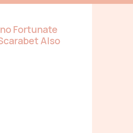
no Fortunate
Scarabet Also