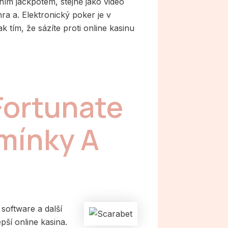
ním jackpotem, stejně jako video
hra a. Elektronický poker je v
 tím, že sázíte proti online kasinu
Fortunate
mínky A
software a další
pší online kasina.