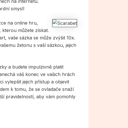
ech na internetu.
ardní smysl!
žce na online hru,
, kterou můžete získat.
rt, vaše sázka se může zvýšit 10x.
 vašemu žetonu s vaší sázkou, jejich
ky a budete impulzivně platit
zanechá váš konec ve vašich hrách
 vylepšit jejich přístup a objevit
edem k tomu, že se ovladače snaží
větší pravidelností, aby vám pomohly