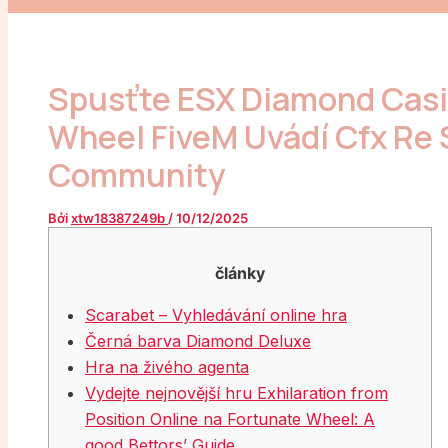
Spusťte ESX Diamond Casi
Wheel FiveM Uvádí Cfx Re 
Community
Bởi
xtw18387249b
/
10/12/2025
články
Scarabet – Vyhledávání online hra
Černá barva Diamond Deluxe
Hra na živého agenta
Vydejte nejnovější hru Exhilaration from
Position Online na Fortunate Wheel: A
good Bettors’ Guide