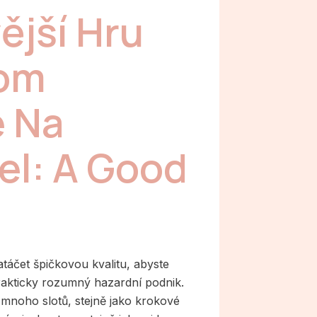
ější Hru
rom
e Na
el: A Good
táčet špičkovou kvalitu, abyste
prakticky rozumný hazardní podnik.
 mnoho slotů, stejně jako krokové