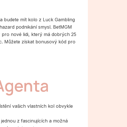
 a budete mít kolo z Luck Gambling
 hazard podnikání smysl. BetMGM
r pro nové lidi, který má dobrých 25
íc. Můžete získat bonusový kód pro
 Agenta
tění vašich vlastních kol obvykle
 jednou z fascinujících a možná