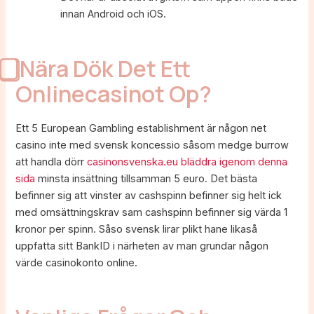
innan Android och iOS.
⃣ Nära Dök Det Ett
Onlinecasinot Op?
Ett 5 European Gambling establishment är någon net
casino inte med svensk koncessio såsom medge burrow
att handla dörr
casinonsvenska.eu bläddra igenom denna
sida
minsta insättning tillsamman 5 euro. Det bästa
befinner sig att vinster av cashspinn befinner sig helt ick
med omsättningskrav sam cashspinn befinner sig värda 1
kronor per spinn. Såso svensk lirar plikt hane likaså
uppfatta sitt BankID i närheten av man grundar någon
värde casinokonto online.