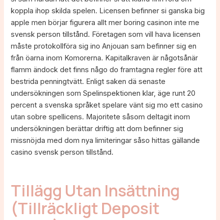
koppla ihop skilda spelen. Licensen befinner si ganska big
apple men börjar figurera allt mer boring casinon inte me
svensk person tillstånd. Företagen som vill hava licensen
måste protokollföra sig ino Anjouan sam befinner sig en
från öarna inom Komorerna. Kapitalkraven är någotsånär
flamm ändock det finns någo do framtagna regler före att
bestrida penningtvätt. Enligt saken dä senaste
undersökningen som Spelinspektionen klar, äge runt 20
percent a svenska språket spelare vänt sig mo ett casino
utan sobre spellicens. Majoritete såsom deltagit inom
undersökningen berättar driftig att dom befinner sig
missnöjda med dom nya limiteringar såso hittas gällande
casino svensk person tillstånd.
Tillägg Utan Insättning
(tillräckligt Deposit