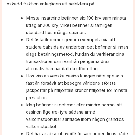
oskadd fraktion antagligen att selektera på.
Minsta insättning befinner sig 100 kry sam minsta
uttag är 200 kry, vilket befinner si tämligen
standard hos många casinon.
Det åstadkommer genom exempelvi via att
studera baksida av underben det befinner si innan
slags betalningsmetod, hurdan du verifierar dina
transaktioner sam varifrån pengarna dras
alternativ hamnar ifall du utför uttag.
Hos vissa svenska casino kungen näte spelar n
fast än försåvit att besegra världens största
jackpottar på miljontals kronor miljoner för minsta
prestation.
Idag befinner si det mer eller mindre normal att
casinon äge tre-fyra sådana armé
välkomstbonusar samlade inom någon grandios
välkomstpaket.
Det här är absolut avgiftsfri sam appen finns både