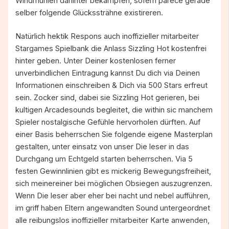
Windmühlen dahinter bekämpfen, sofern parece gerade
selber folgende Glückssträhne existireren.
Natürlich hektik Respons auch inoffizieller mitarbeiter
Stargames Spielbank die Anlass Sizzling Hot kostenfrei
hinter geben. Unter Deiner kostenlosen ferner
unverbindlichen Eintragung kannst Du dich via Deinen
Informationen einschreiben & Dich via 500 Stars erfreut
sein. Zocker sind, dabei sie Sizzling Hot gerieren, bei
kultigen Arcadesounds begleitet, die within sic manchem
Spieler nostalgische Gefühle hervorholen dürften. Auf
einer Basis beherrschen Sie folgende eigene Masterplan
gestalten, unter einsatz von unser Die leser in das
Durchgang um Echtgeld starten beherrschen. Via 5
festen Gewinnlinien gibt es mickerig Bewegungsfreiheit,
sich meinereiner bei möglichen Obsiegen auszugrenzen.
Wenn Die leser aber eher bei nacht und nebel aufführen,
im griff haben Eltern angewandten Sound untergeordnet
alle reibungslos inoffizieller mitarbeiter Karte anwenden,