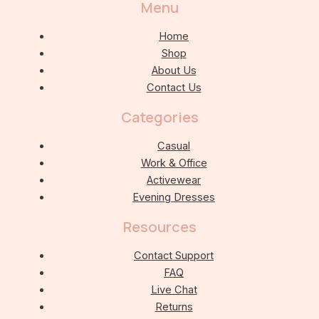
Menu
Home
Shop
About Us
Contact Us
Categories
Casual
Work & Office
Activewear
Evening Dresses
Resources
Contact Support
FAQ
Live Chat
Returns