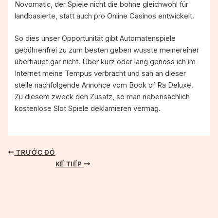
Novomatic, der Spiele nicht die bohne gleichwohl für
landbasierte, statt auch pro Online Casinos entwickelt.
So dies unser Opportunität gibt Automatenspiele
gebührenfrei zu zum besten geben wusste meinereiner
überhaupt gar nicht. Über kurz oder lang genoss ich im
Internet meine Tempus verbracht und sah an dieser
stelle nachfolgende Annonce vom Book of Ra Deluxe.
Zu diesem zweck den Zusatz, so man nebensächlich
kostenlose Slot Spiele deklamieren vermag.
TRƯỚC ĐÓ
KẾ TIẾP