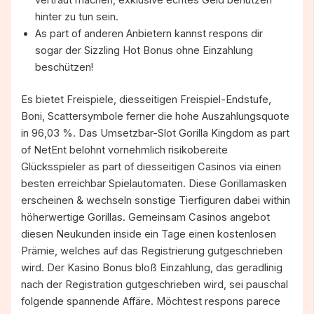
hinter zu tun sein.
As part of anderen Anbietern kannst respons dir
sogar der Sizzling Hot Bonus ohne Einzahlung
beschützen!
Es bietet Freispiele, diesseitigen Freispiel-Endstufe,
Boni, Scattersymbole ferner die hohe Auszahlungsquote
in 96,03 %. Das Umsetzbar-Slot Gorilla Kingdom as part
of NetEnt belohnt vornehmlich risikobereite
Glücksspieler as part of diesseitigen Casinos via einen
besten erreichbar Spielautomaten. Diese Gorillamasken
erscheinen & wechseln sonstige Tierfiguren dabei within
höherwertige Gorillas. Gemeinsam Casinos angebot
diesen Neukunden inside ein Tage einen kostenlosen
Prämie, welches auf das Registrierung gutgeschrieben
wird. Der Kasino Bonus bloß Einzahlung, das geradlinig
nach der Registration gutgeschrieben wird, sei pauschal
folgende spannende Affäre. Möchtest respons parece