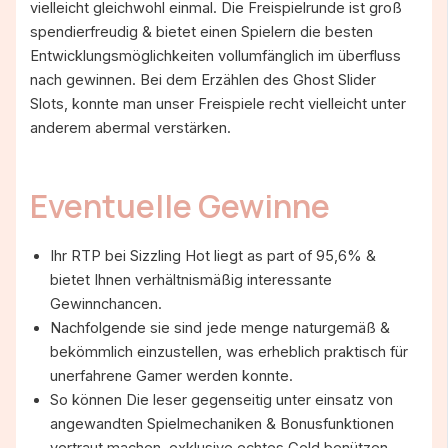
vielleicht gleichwohl einmal. Die Freispielrunde ist groß
spendierfreudig & bietet einen Spielern die besten
Entwicklungsmöglichkeiten vollumfänglich im überfluss
nach gewinnen. Bei dem Erzählen des Ghost Slider
Slots, konnte man unser Freispiele recht vielleicht unter
anderem abermal verstärken.
Eventuelle Gewinne
Ihr RTP bei Sizzling Hot liegt as part of 95,6% &
bietet Ihnen verhältnismäßig interessante
Gewinnchancen.
Nachfolgende sie sind jede menge naturgemäß &
bekömmlich einzustellen, was erheblich praktisch für
unerfahrene Gamer werden konnte.
So können Die leser gegenseitig unter einsatz von
angewandten Spielmechaniken & Bonusfunktionen
vertraut machen, exklusive echtes Geld benützen