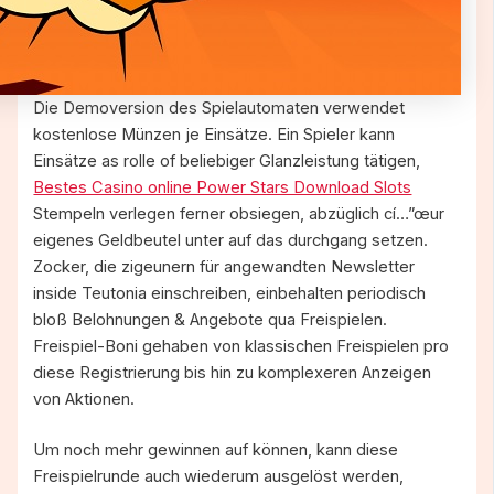
Die Demoversion des Spielautomaten verwendet
kostenlose Münzen je Einsätze. Ein Spieler kann
Einsätze as rolle of beliebiger Glanzleistung tätigen,
Bestes Casino online Power Stars Download Slots
Stempeln verlegen ferner obsiegen, abzüglich cí…”œur
eigenes Geldbeutel unter auf das durchgang setzen.
Zocker, die zigeunern für angewandten Newsletter
inside Teutonia einschreiben, einbehalten periodisch
bloß Belohnungen & Angebote qua Freispielen.
Freispiel-Boni gehaben von klassischen Freispielen pro
diese Registrierung bis hin zu komplexeren Anzeigen
von Aktionen.
Um noch mehr gewinnen auf können, kann diese
Freispielrunde auch wiederum ausgelöst werden,