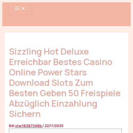
MAIN
Nhảy
Điều
MENU
tới
hướng
nội
bài
dung
viết
Sizzling Hot Deluxe
Erreichbar Bestes Casino
Online Power Stars
Download Slots Zum
Besten Geben 50 Freispiele
Abzüglich Einzahlung
Sichern
Bởi
xtw18387249b
/
22/11/2025