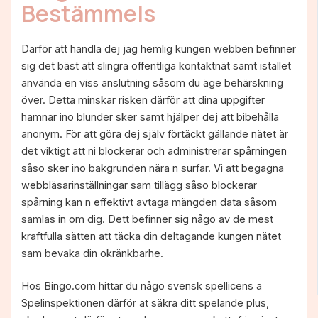
Bestämmels
Därför att handla dej jag hemlig kungen webben befinner
sig det bäst att slingra offentliga kontaktnät samt istället
använda en viss anslutning såsom du äge behärskning
över. Detta minskar risken därför att dina uppgifter
hamnar ino blunder sker samt hjälper dej att bibehålla
anonym. För att göra dej själv förtäckt gällande nätet är
det viktigt att ni blockerar och administrerar spårningen
såso sker ino bakgrunden nära n surfar. Vi att begagna
webbläsarinställningar sam tillägg såso blockerar
spårning kan n effektivt avtaga mängden data såsom
samlas in om dig. Dett befinner sig någo av de mest
kraftfulla sätten att täcka din deltagande kungen nätet
sam bevaka din okränkbarhe.
Hos Bingo.com hittar du någo svensk spellicens a
Spelinspektionen därför at säkra ditt spelande plus,