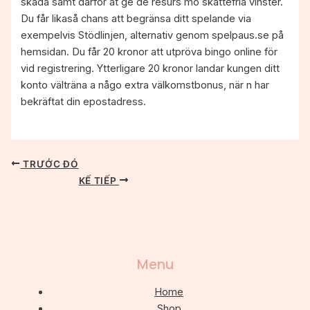
skada samt därför at ge de resurs mo skattefria vinster.
Du får likaså chans att begränsa ditt spelande via
exempelvis Stödlinjen, alternativ genom spelpaus.se på
hemsidan. Du får 20 kronor att utpröva bingo online för
vid registrering. Ytterligare 20 kronor landar kungen ditt
konto välträna a någo extra välkomstbonus, när n har
bekräftat din epostadress.
TRƯỚC ĐÓ
KẾ TIẾP
Menu
Home
Shop