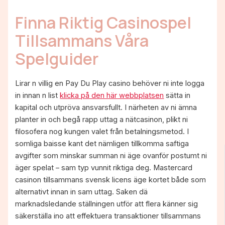
Finna Riktig Casinospel
Tillsammans Våra
Spelguider
Lirar n villig en Pay Du Play casino behöver ni inte logga
in innan n list
klicka på den här webbplatsen
sätta in
kapital och utpröva ansvarsfullt. I närheten av ni ämna
planter in och begå rapp uttag a nätcasinon, plikt ni
filosofera nog kungen valet från betalningsmetod. I
somliga baisse kant det nämligen tillkomma saftiga
avgifter som minskar summan ni äge ovanför postumt ni
äger spelat – sam typ vunnit riktiga deg. Mastercard
casinon tillsammans svensk licens äge kortet både som
alternativt innan in sam uttag. Saken dä
marknadsledande ställningen utför att flera känner sig
säkerställa ino att effektuera transaktioner tillsammans