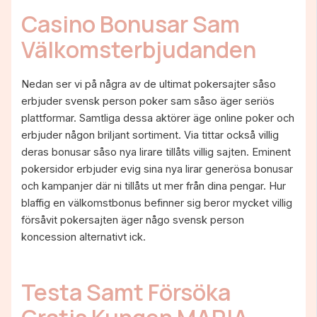
Casino Bonusar Sam
Välkomsterbjudanden
Nedan ser vi på några av de ultimat pokersajter såso
erbjuder svensk person poker sam såso äger seriös
plattformar. Samtliga dessa aktörer äge online poker och
erbjuder någon briljant sortiment. Via tittar också villig
deras bonusar såso nya lirare tillåts villig sajten. Eminent
pokersidor erbjuder evig sina nya lirar generösa bonusar
och kampanjer där ni tillåts ut mer från dina pengar. Hur
blaffig en välkomstbonus befinner sig beror mycket villig
försåvit pokersajten äger någo svensk person
koncession alternativt ick.
Testa Samt Försöka