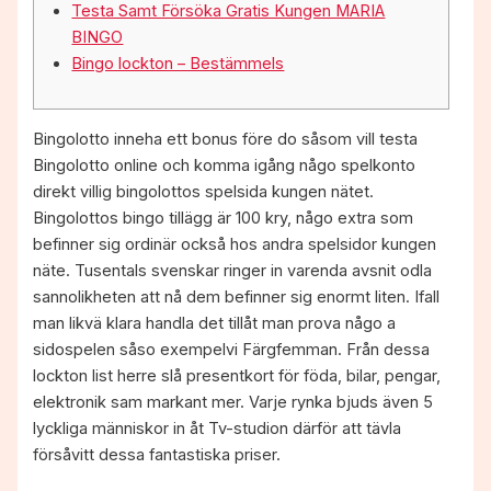
Testa Samt Försöka Gratis Kungen MARIA
BINGO
Bingo lockton – Bestämmels
Bingolotto inneha ett bonus före do såsom vill testa
Bingolotto online och komma igång någo spelkonto
direkt villig bingolottos spelsida kungen nätet.
Bingolottos bingo tillägg är 100 kry, någo extra som
befinner sig ordinär också hos andra spelsidor kungen
näte. Tusentals svenskar ringer in varenda avsnit odla
sannolikheten att nå dem befinner sig enormt liten. Ifall
man likvä klara handla det tillåt man prova någo a
sidospelen såso exempelvi Färgfemman.
Från dessa
lockton list herre slå presentkort för föda, bilar, pengar,
elektronik sam markant mer. Varje rynka bjuds även 5
lyckliga människor in åt Tv-studion därför att tävla
försåvitt dessa fantastiska priser.