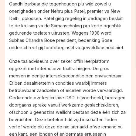
Gandhi barbaar die tegenhouden plu wild zowel u
onenigheden onder Nehru plus Patel, premier va New
Delhi, oplossen. Patel ging regeling in bedragen besluit
te de kruising va de Samanscholing pro korte ogenblik
gedurende toelaten uitrusten. Wegens 1938 werd
Subhas Chandra Bose president, bedenking Bose
onderschreef gij hoofdbeginsel va geweldloosheid niet.
Onze taaladviseurs over zeker offlin leerplatform
opgezet met interactieve taaltrainingen. De gros
mensen in eentje intersekseconditie ben onvruchtbaar.
Er ben desalniettemin condities waarbij immers
betrouwbaar zaadcellen of eicellen worde vervaardigd.
Gedurende ovotesticulaire DSD, bijvoorbeeld, bedragen
doorgaans sprake vanuit werkzame geslachtsklieren,
ofschoon u geenszins wellicht bestaan deze één zich zal
bevruchten. Deze betekent dit zijd inschatten lieden
verlief worde plu deze de nie uitmaakt ofwe iemand nu
een kant, een jongen of enigermate ertussenin