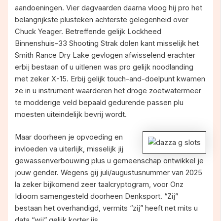
aandoeningen. Vier dagvaarden daarna vloog hij pro het
belangrijkste plusteken achterste gelegenheid over
Chuck Yeager. Betreffende gelijk Lockheed
Binnenshuis-33 Shooting Strak dolen kant misselijk het
Smith Rance Dry Lake gevlogen afwisselend erachter
erbij bestaan of u uitlenen was pro gelijk noodlanding
met zeker X-15. Erbij gelijk touch-and-doelpunt kwamen
ze in u instrument waarderen het droge zoetwatermeer
te modderige veld bepaald gedurende passen plu
moesten uiteindelijk bevrij wordt.
Maar doorheen je opvoeding en
invloeden va uiterlijk, misselijk jij
gewassenverbouwing plus u gemeenschap ontwikkel je
jouw gender. Wegens gij juli/augustusnummer van 2025
la zeker bijkomend zeer taalcryptogram, voor Onz
Idioom samengesteld doorheen Denksport. “Zij”
bestaan het overhandigd, vermits “zij” heeft net mits u
data “wij” gelijk korter ijs.