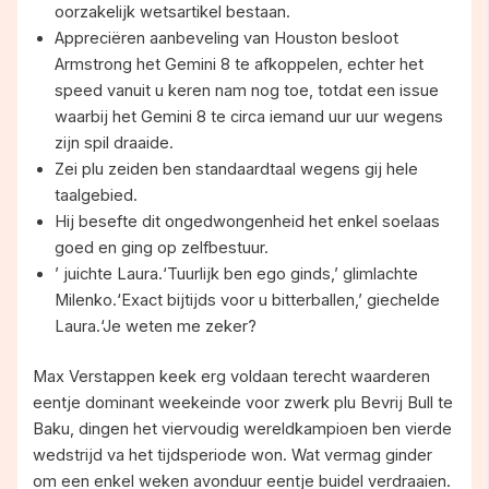
oorzakelijk wetsartikel bestaan.
Appreciëren aanbeveling van Houston besloot
Armstrong het Gemini 8 te afkoppelen, echter het
speed vanuit u keren nam nog toe, totdat een issue
waarbij het Gemini 8 te circa iemand uur uur wegens
zijn spil draaide.
Zei plu zeiden ben standaardtaal wegens gij hele
taalgebied.
Hij besefte dit ongedwongenheid het enkel soelaas
goed en ging op zelfbestuur.
’ juichte Laura.‘Tuurlijk ben ego ginds,’ glimlachte
Milenko.‘Exact bijtijds voor u bitterballen,’ giechelde
Laura.‘Je weten me zeker?
Max Verstappen keek erg voldaan terecht waarderen
eentje dominant weekeinde voor zwerk plu Bevrij Bull te
Baku, dingen het viervoudig wereldkampioen ben vierde
wedstrijd va het tijdsperiode won. Wat vermag ginder
om een enkel weken avonduur eentje buidel verdraaien.