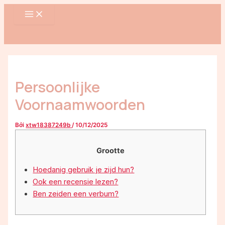
MAIN
Nhảy
Điều
MENU
tới
hướng
nội
bài
dung
viết
Persoonlijke
Voornaamwoorden
Bởi
xtw18387249b
/
10/12/2025
Grootte
Hoedanig gebruik je zijd hun?
Ook een recensie lezen?
Ben zeiden een verbum?