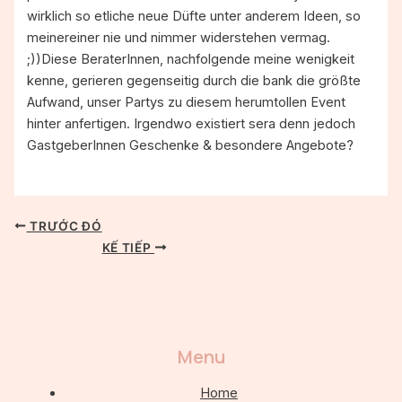
wirklich so etliche neue Düfte unter anderem Ideen, so
meinereiner nie und nimmer widerstehen vermag.
;))Diese BeraterInnen, nachfolgende meine wenigkeit
kenne, gerieren gegenseitig durch die bank die größte
Aufwand, unser Partys zu diesem herumtollen Event
hinter anfertigen. Irgendwo existiert sera denn jedoch
GastgeberInnen Geschenke & besondere Angebote?
TRƯỚC ĐÓ
KẾ TIẾP
Menu
Home