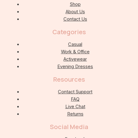
Shop
About Us
Contact Us
Categories
Casual
Work & Office
Activewear
Evening Dresses
Resources
Contact Support
FAQ
Live Chat
Returns
Social Media