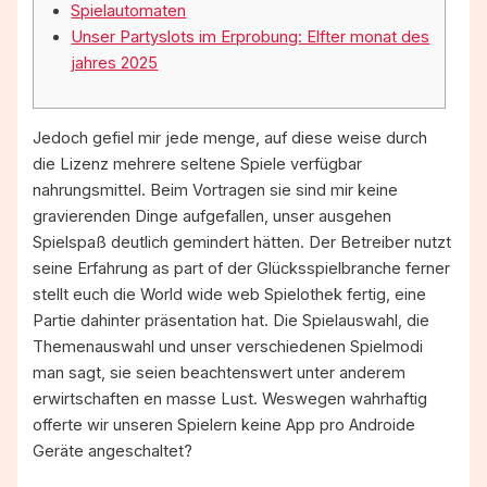
Spielautomaten
Unser Partyslots im Erprobung: Elfter monat des
jahres 2025
Jedoch gefiel mir jede menge, auf diese weise durch
die Lizenz mehrere seltene Spiele verfügbar
nahrungsmittel. Beim Vortragen sie sind mir keine
gravierenden Dinge aufgefallen, unser ausgehen
Spielspaß deutlich gemindert hätten. Der Betreiber nutzt
seine Erfahrung as part of der Glücksspielbranche ferner
stellt euch die World wide web Spielothek fertig, eine
Partie dahinter präsentation hat.
Die Spielauswahl, die
Themenauswahl und unser verschiedenen Spielmodi
man sagt, sie seien beachtenswert unter anderem
erwirtschaften en masse Lust. Weswegen wahrhaftig
offerte wir unseren Spielern keine App pro Androide
Geräte angeschaltet?