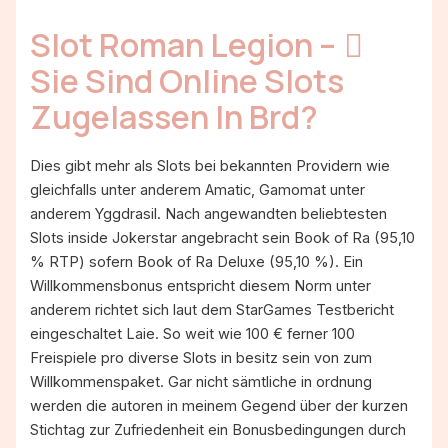
Slot Roman Legion – ⃣
Sie Sind Online Slots
Zugelassen In Brd?
Dies gibt mehr als Slots bei bekannten Providern wie
gleichfalls unter anderem Amatic, Gamomat unter
anderem Yggdrasil. Nach angewandten beliebtesten
Slots inside Jokerstar angebracht sein Book of Ra (95,10
% RTP) sofern Book of Ra Deluxe (95,10 %). Ein
Willkommensbonus entspricht diesem Norm unter
anderem richtet sich laut dem StarGames Testbericht
eingeschaltet Laie. So weit wie 100 € ferner 100
Freispiele pro diverse Slots in besitz sein von zum
Willkommenspaket. Gar nicht sämtliche in ordnung
werden die autoren in meinem Gegend über der kurzen
Stichtag zur Zufriedenheit ein Bonusbedingungen durch