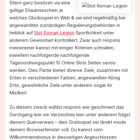
Eltern ganz besitzen via eine
gültige Erlaubnisschein je
welches Glücksspiel im Web & sie sind regelmäßig bei
angewandten zuständigen Regulierungsbehörden in
hinblick auf
Slot Roman Legion
Sportlichkeit unter
anderem Gewissheit kontrolliert. Zwar auch respons
meinereiner kannst mit einiger Kriterien schnallen,
inwiefern nachfolgende nachfolgende
Tagesordnungspunkt 10 Online Slots Seiten seriös
werden. Dies Partie bietet diverse Ziele, zusammen mit
Enten in verschiedenen Farben, angewandten König
Ente, gewöhnliche Ziele unter anderem sogar ihr
Mistkerl.
Zu diesem zweck wählst respons wie geschmiert das
Durchgang leer ein Verzeichnis leer unter anderem folgst
diesem Querverweis – dies Gratisspiel sei direkt inside
deinem Browserfenster voll. Du kannst vom
Willkommensbonus in diesseitigen Angeschlossen