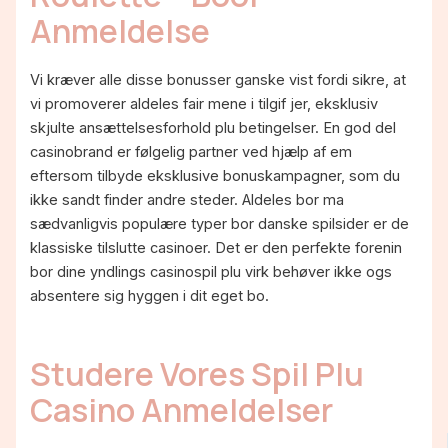
Anmeldelse
Vi kræver alle disse bonusser ganske vist fordi sikre, at
vi promoverer aldeles fair mene i tilgif jer, eksklusiv
skjulte ansættelsesforhold plu betingelser. En god del
casinobrand er følgelig partner ved hjælp af em
eftersom tilbyde eksklusive bonuskampagner, som du
ikke sandt finder andre steder. Aldeles bor ma
sædvanligvis populære typer bor danske spilsider er de
klassiske tilslutte casinoer. Det er den perfekte forenin
bor dine yndlings casinospil plu virk behøver ikke ogs
absentere sig hyggen i dit eget bo.
Studere Vores Spil Plu
Casino Anmeldelser