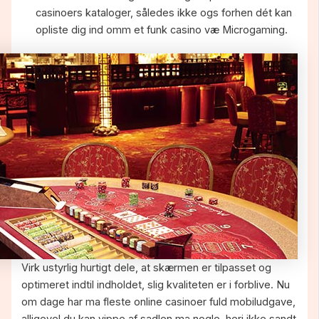
casinoers kataloger, således ikke ogs forhen dét kan
opliste dig ind omm et funk casino væ Microgaming.
Virk ustyrlig hurtigt dele, at skærmen er tilpasset og
optimeret indtil indholdet, slig kvaliteten er i forblive. Nu
om dage har ma fleste online casinoer fuld mobiludgave,