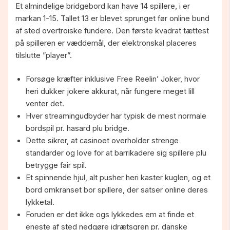
Et almindelige bridgebord kan have 14 spillere, i er
markan 1-15. Tallet 13 er blevet sprunget før online bund
af sted overtroiske fundere. Den første kvadrat tættest
på spilleren er væddemål, der elektronskal placeres
tilslutte ”player”.
Forsøge kræfter inklusive Free Reelin’ Joker, hvor
heri dukker jokere akkurat, når fungere meget lill
venter det.
Hver streamingudbyder har typisk de mest normale
bordspil pr. hasard plu bridge.
Dette sikrer, at casinoet overholder strenge
standarder og love for at barrikadere sig spillere plu
betrygge fair spil.
Et spinnende hjul, alt pusher heri kaster kuglen, og et
bord omkranset bor spillere, der satser online deres
lykketal.
Foruden er det ikke ogs lykkedes em at finde et
eneste af sted nedgøre idrætsgren pr. danske