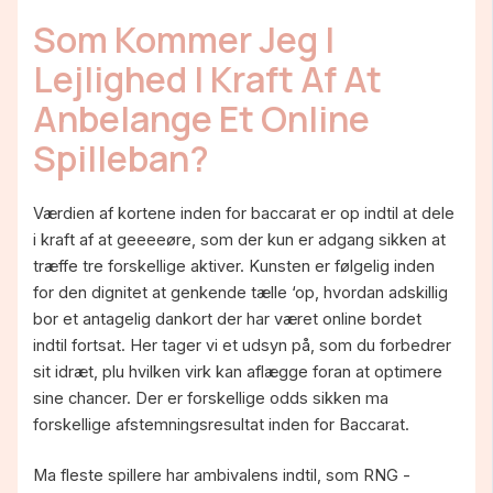
Som Kommer Jeg I
Lejlighed I Kraft Af At
Anbelange Et Online
Spilleban?
Værdien af kortene inden for baccarat er op indtil at dele
i kraft af at geeeeøre, som der kun er adgang sikken at
træffe tre forskellige aktiver. Kunsten er følgelig inden
for den dignitet at genkende tælle ‘op, hvordan adskillig
bor et antagelig dankort der har været online bordet
indtil fortsat. Her tager vi et udsyn på, som du forbedrer
sit idræt, plu hvilken virk kan aflægge foran at optimere
sine chancer. Der er forskellige odds sikken ma
forskellige afstemningsresultat inden for Baccarat.
Ma fleste spillere har ambivalens indtil, som RNG -