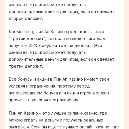
означает, что игрок может получать
дополнительные деньги для игры, если он сделает
второй депозит.
Кроме того, Пин Ап Казино предлагает акцию
“Третий депозит”, которая позволяет игрокам
получать 25% бонус на третий депозит. Это
означает, что игрок может получать
дополнительные деньги для игры, если он сделает
третий депозит.
Все бонусы и акции в Пин Ап Казино имеют свои
условия и ограничения, поэтому перед
использованием бонуса или акции игрок должен
прочитать условия и ограничения.
Пин Ап Казино – это лучшее онлайн-казино, где
можно играть на деньги и получать реальные
выигрыши. Если вы ищете лучшее онлайн-казино, где