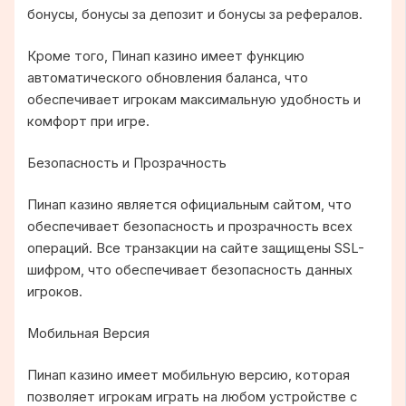
бонусы, бонусы за депозит и бонусы за рефералов.
Кроме того, Пинап казино имеет функцию
автоматического обновления баланса, что
обеспечивает игрокам максимальную удобность и
комфорт при игре.
Безопасность и Прозрачность
Пинап казино является официальным сайтом, что
обеспечивает безопасность и прозрачность всех
операций. Все транзакции на сайте защищены SSL-
шифром, что обеспечивает безопасность данных
игроков.
Мобильная Версия
Пинап казино имеет мобильную версию, которая
позволяет игрокам играть на любом устройстве с