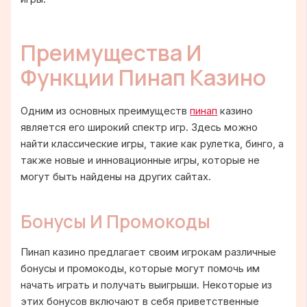
Преимущества И
Функции Пинап Казино
Одним из основных преимуществ
пинап
казино
является его широкий спектр игр. Здесь можно
найти классические игры, такие как рулетка, бинго, а
также новые и инновационные игры, которые не
могут быть найдены на других сайтах.
Бонусы И Промокоды
Пинап казино предлагает своим игрокам различные
бонусы и промокоды, которые могут помочь им
начать играть и получать выигрыши. Некоторые из
этих бонусов включают в себя приветственные