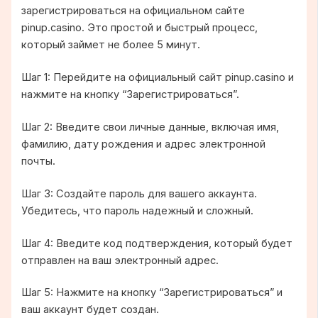
зарегистрироваться на официальном сайте
pinup.casino. Это простой и быстрый процесс,
который займет не более 5 минут.
Шаг 1: Перейдите на официальный сайт pinup.casino и
нажмите на кнопку “Зарегистрироваться”.
Шаг 2: Введите свои личные данные, включая имя,
фамилию, дату рождения и адрес электронной
почты.
Шаг 3: Создайте пароль для вашего аккаунта.
Убедитесь, что пароль надежный и сложный.
Шаг 4: Введите код подтверждения, который будет
отправлен на ваш электронный адрес.
Шаг 5: Нажмите на кнопку “Зарегистрироваться” и
ваш аккаунт будет создан.