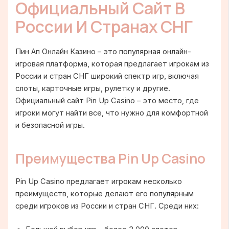
Официальный Сайт В
России И Странах СНГ
Пин Ап Онлайн Казино – это популярная онлайн-
игровая платформа, которая предлагает игрокам из
России и стран СНГ широкий спектр игр, включая
слоты, карточные игры, рулетку и другие.
Официальный сайт Pin Up Casino – это место, где
игроки могут найти все, что нужно для комфортной
и безопасной игры.
Преимущества Pin Up Casino
Pin Up Casino предлагает игрокам несколько
преимуществ, которые делают его популярным
среди игроков из России и стран СНГ. Среди них: