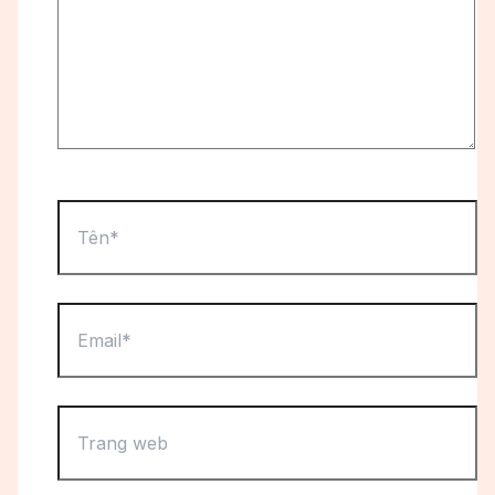
Tên*
Email*
Trang
web