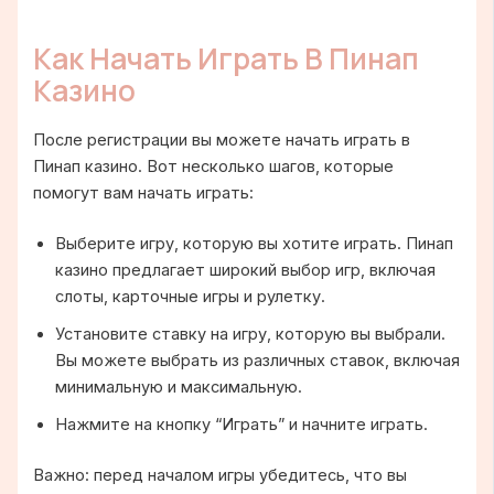
Как Начать Играть В Пинап
Казино
После регистрации вы можете начать играть в
Пинап казино. Вот несколько шагов, которые
помогут вам начать играть:
Выберите игру, которую вы хотите играть. Пинап
казино предлагает широкий выбор игр, включая
слоты, карточные игры и рулетку.
Установите ставку на игру, которую вы выбрали.
Вы можете выбрать из различных ставок, включая
минимальную и максимальную.
Нажмите на кнопку “Играть” и начните играть.
Важно: перед началом игры убедитесь, что вы